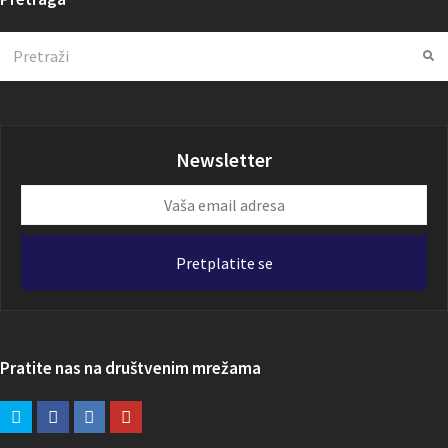
Search
Su
Newsletter
Vaša
email
adresa
Pretplatite se
Pratite nas na društvenim mrežama