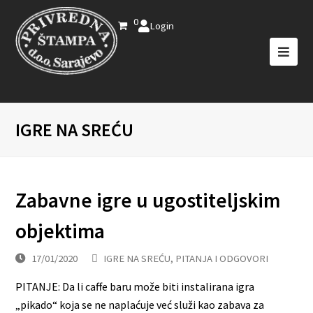
0
Login
IGRE NA SREĆU
Zabavne igre u ugostiteljskim
objektima
17/01/2020
IGRE NA SREĆU
,
PITANJA I ODGOVORI
PITANJE: Da li caffe baru može biti instalirana igra
„pikado“ koja se ne naplaćuje već služi kao zabava za