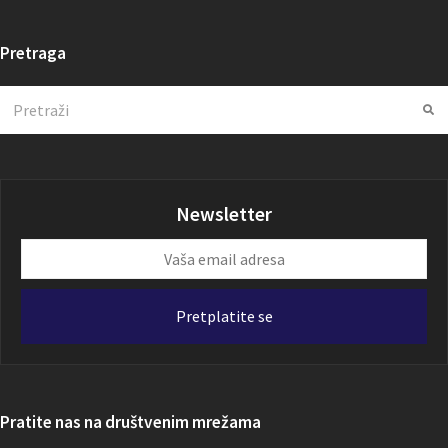
Pretraga
Search
Su
Newsletter
Vaša
email
adresa
Pretplatite se
Pratite nas na društvenim mrežama