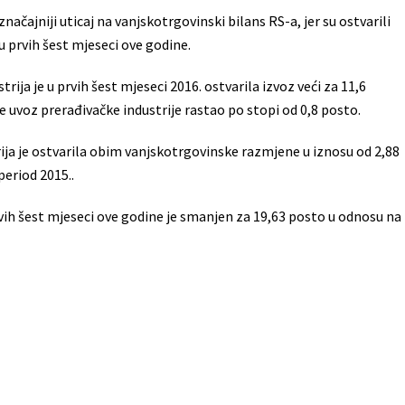
značajniji uticaj na vanjskotrgovinski bilans RS-a, jer su ostvarili
 prvih šest mjeseci ove godine.
trija je u prvih šest mjeseci 2016. ostvarila izvoz veći za 11,6
me uvoz prerađivačke industrije rastao po stopi od 0,8 posto.
rija je ostvarila obim vanjskotrgovinske razmjene u iznosu od 2,88
period 2015..
rvih šest mjeseci ove godine je smanjen za 19,63 posto u odnosu na