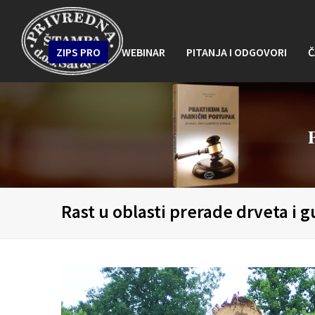
ZIPS PRO
WEBINAR
PITANJA I ODGOVORI
Č
Rast u oblasti prerade drveta i 