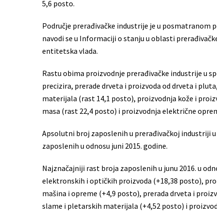
5,6 posto.
Područje prerađivačke industrije je u posmatranom pe
navodi se u Informaciji o stanju u oblasti prerađivačke
entitetska vlada.
Rastu obima proizvodnje prerađivačke industrije u sp
precizira, prerade drveta i proizvoda od drveta i plu
materijala (rast 14,1 posto), proizvodnja kože i proi
masa (rast 22,4 posto) i proizvodnja električne oprem
Apsolutni broj zaposlenih u prerađivačkoj industriji u j
zaposlenih u odnosu juni 2015. godine.
Najznačajniji rast broja zaposlenih u junu 2016. u odn
elektronskih i optičkih proizvoda (+18,38 posto), pro
mašina i opreme (+4,9 posto), prerada drveta i proiz
slame i pletarskih materijala (+4,52 posto) i proizvo