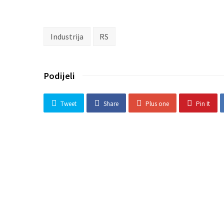
Industrija
RS
Podijeli
Tweet
Share
Plus one
Pin It