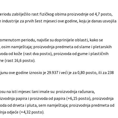
riodu zabilježilo rast fizičkog obima proizvodnje od 4,7 posto,
 industrije za prvih šest mjeseci ove godine, koju je danas usvojila
omenutom periodu, najviše su doprinijele oblasti, kako se
ta, osim namještaja; proizvodnja predmeta od slame i pletarskih
zvoda od kože (rast dva posto), proizvoda od gume i plastičnih
e (rast 16,6 posto).
unu ove godine iznosio je 29.937 i veći je za 0,80 posto, ili za 238
osu na isti mjesec lani imale su: proizvodnja računara,
izvodnja papira i proizvoda od papira (+6,15 posto), proizvodnja
voda od drveta i pluta, sem namještaja; proizvodnja predmeta od
dnja odjeće (+4,32 posto).