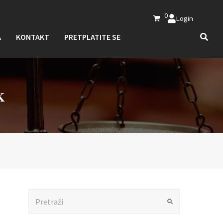
0
Login
A
KONTAKT
PRETPLATITE SE
K
Search
Submit