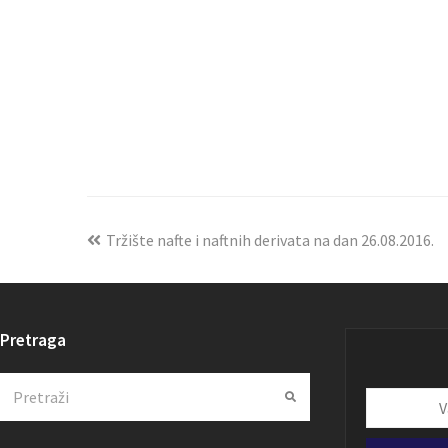
Tržište nafte i naftnih derivata na dan 26.08.2016.
Pretraga
Search
Submit
Vaša
email