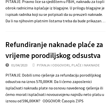
PITANJE: Pravno lice sa sjedištem u FBiH, naknadu za topli
obrok radnicima isplaćuje iz blagajne. U prilogu blagajne je
i spisak radnika koji su se potpisali da su preuzeli naknade.
Da li na njihovim platnim listama treba da bude prikazan…
Refundiranje naknade plaće za
vrijeme porodiljskog odsustva
01/04/2023
PITANJA I ODGOVORI
,
PLAĆE I NAKNADE
PITANJE: Dobili smo rješenje za refundaciju porodiljskog
odsustva na iznos 570,00KM. Da li ćemo zaposlenici
isplaćivati naknadu plate na osnovu navedenog rješenja ili
ćemo morati isplaćivati novousvojenu najnižu neto platu u
iznosu od 596,00KM? ODGOVOR: Časopis ZIPS