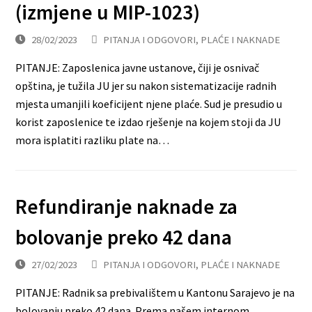
(izmjene u MIP-1023)
28/02/2023
PITANJA I ODGOVORI
,
PLAĆE I NAKNADE
PITANJE: Zaposlenica javne ustanove, čiji je osnivač
opština, je tužila JU jer su nakon sistematizacije radnih
mjesta umanjili koeficijent njene plaće. Sud je presudio u
korist zaposlenice te izdao rješenje na kojem stoji da JU
mora isplatiti razliku plate na…
Refundiranje naknade za
bolovanje preko 42 dana
27/02/2023
PITANJA I ODGOVORI
,
PLAĆE I NAKNADE
PITANJE: Radnik sa prebivalištem u Kantonu Sarajevo je na
bolovanju preko 42 dana. Prema našem internom