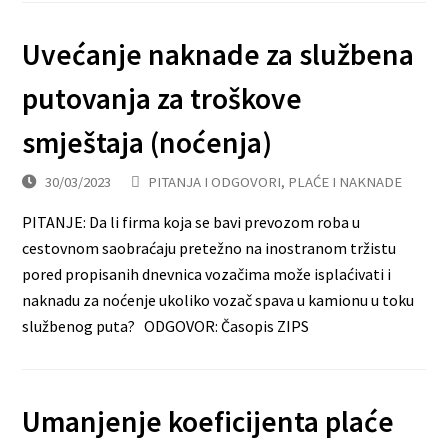
Uvećanje naknade za službena
putovanja za troškove
smještaja (noćenja)
30/03/2023
PITANJA I ODGOVORI
,
PLAĆE I NAKNADE
PITANJE: Da li firma koja se bavi prevozom roba u
cestovnom saobraćaju pretežno na inostranom tržistu
pored propisanih dnevnica vozačima može isplaćivati i
naknadu za noćenje ukoliko vozač spava u kamionu u toku
službenog puta? ODGOVOR: Časopis ZIPS
Umanjenje koeficijenta plaće