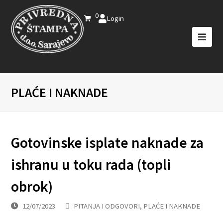
0
Login
PLAĆE I NAKNADE
Gotovinske isplate naknade za
ishranu u toku rada (topli
obrok)
12/07/2023
PITANJA I ODGOVORI
,
PLAĆE I NAKNADE