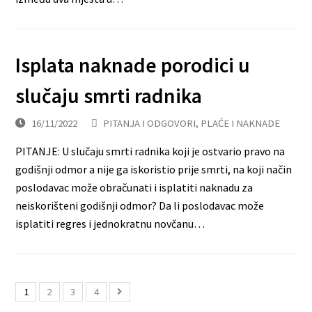
Isplata naknade porodici u
slučaju smrti radnika
16/11/2022
PITANJA I ODGOVORI
,
PLAĆE I NAKNADE
PITANJE: U slučaju smrti radnika koji je ostvario pravo na
godišnji odmor a nije ga iskoristio prije smrti, na koji način
poslodavac može obračunati i isplatiti naknadu za
neiskorišteni godišnji odmor? Da li poslodavac može
isplatiti regres i jednokratnu novčanu…
1
2
3
4