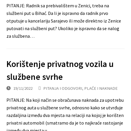
PITANJE: Radnik sa prebivalištem u Zenici, treba na
službeni put u Bihać. Da li je ispravno da radnik prvo
otputuje u kancelariju Sarajevo ili može direktno iz Zenice
putovati na službeni put? Ukoliko je ispravno da se nalog
za službena…
Korištenje privatnog vozila u
službene svrhe
19/11/2022
PITANJA I ODGOVORI
,
PLAĆE I NAKNADE
PITANJE: Na koji način se obračunava naknada za upotrebu
privatnog auta u službene svrhe, odnosno kako se utvrđuje
razdaljina između dva mjesta na relaciji na kojoj je korišten
privatni automobil (smatramo da je to najkraće rastojanje
između dva mjesta u…