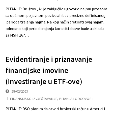
PITANJE: Društvo „A“ je zaključilo ugovor o najmu prostora
sa općinom po javnom pozivu ali bez precizno definisanog
perioda trajanja najma. Na koji način tretirati ovaj najam,
odnosno koji period trajanja koristiti da sve bude u skladu
sa MSFI 16?…
Evidentiranje i priznavanje
financijske imovine
(investiranje u ETF-ove)
28/02/2023
FINANSIJSKO IZVJEŠTAVANJE
,
PITANJA I ODGOVORI
PITANJE: DSO planira da otvori brokerski račun u Americi i