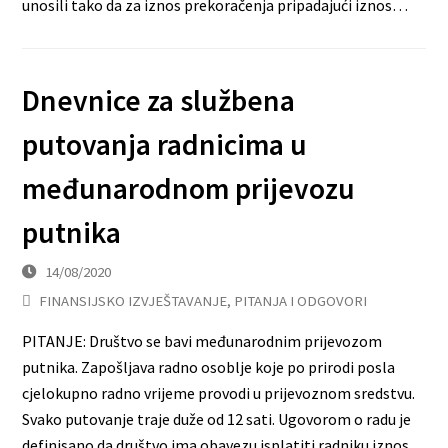
unosili tako da za iznos prekoračenja pripadajući iznos…
Dnevnice za službena
putovanja radnicima u
međunarodnom prijevozu
putnika
14/08/2020
FINANSIJSKO IZVJEŠTAVANJE
,
PITANJA I ODGOVORI
PITANJE: Društvo se bavi međunarodnim prijevozom
putnika. Zapošljava radno osoblje koje po prirodi posla
cjelokupno radno vrijeme provodi u prijevoznom sredstvu.
Svako putovanje traje duže od 12 sati. Ugovorom o radu je
definisano da društvo ima obavezu isplatiti radniku iznos…