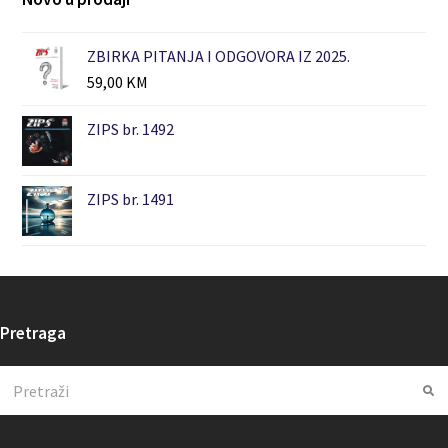
ZBIRKA PITANJA I ODGOVORA IZ 2025.
59,00
KM
ZIPS br. 1492
ZIPS br. 1491
Pretraga
Search
Su