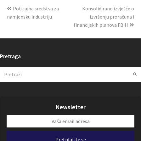
Poticajna sredstva za
Konsolidirano izvješće o
namjensku industriju
izvršenju proračuna i
financijskih planova FBiH
Pretraga
Search
Su
Newsletter
Vaša
email
adresa
Pretplatite se