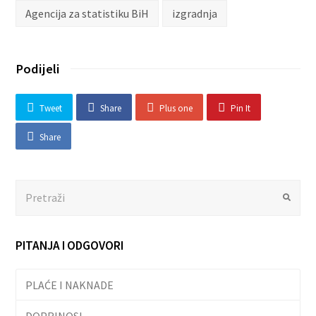
Agencija za statistiku BiH
izgradnja
Podijeli
Tweet
Share
Plus one
Pin It
Share
Search
Submit
PITANJA I ODGOVORI
PLAĆE I NAKNADE
DOPRINOSI