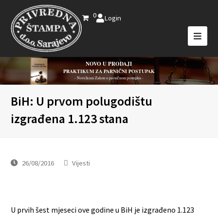
0
Login
NOVO U PRODAJI
PRAKTIKUM ZA PARNIČNI POSTUPAK
- Novelirani Zakon o parničnom postupku -
BiH: U prvom polugodištu
izgrađena 1.123 stana
26/08/2016
Vijesti
U prvih šest mjeseci ove godine u BiH je izgrađeno 1.123