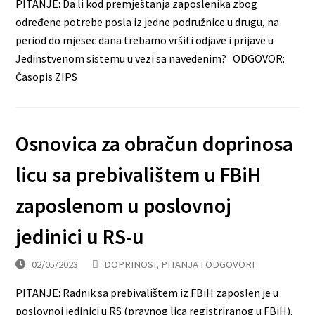
PITANJE: Da li kod premještanja zaposlenika zbog
određene potrebe posla iz jedne podružnice u drugu, na
period do mjesec dana trebamo vršiti odjave i prijave u
Jedinstvenom sistemu u vezi sa navedenim? ODGOVOR:
Časopis ZIPS
Osnovica za obračun doprinosa
licu sa prebivalištem u FBiH
zaposlenom u poslovnoj
jedinici u RS-u
02/05/2023
DOPRINOSI
,
PITANJA I ODGOVORI
PITANJE: Radnik sa prebivalištem iz FBiH zaposlen je u
poslovnoj jedinici u RS (pravnog lica registriranog u FBiH).