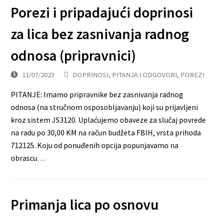
Porezi i pripadajući doprinosi
za lica bez zasnivanja radnog
odnosa (pripravnici)
11/07/2023
DOPRINOSI
,
PITANJA I ODGOVORI
,
POREZI
PITANJE: Imamo pripravnike bez zasnivanja radnog
odnosa (na stručnom osposobljavanju) koji su prijavljeni
kroz sistem JS3120. Uplaćujemo obaveze za slučaj povrede
na radu po 30,00 KM na račun budžeta FBIH, vrsta prihoda
712125. Koju od ponuđenih opcija popunjavamo na
obrascu…
Primanja lica po osnovu