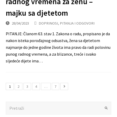
radnog vremena za ženu –
majku sa djetetom
28/04/2023
DOPRINOSI
,
PITANJA I ODGOVORI
PITANJE: Članom 63. stav 1. Zakona o radu, propisano je da
nakon isteka porođajnog odsustva, žena sa djetetom
najmanje do jedne godine života ima pravo da radi polovinu
punog radnog vremena, a za blizance, treće i svako
sljedeće dijete ima…
1
2
3
4
…
7
Search
Submit