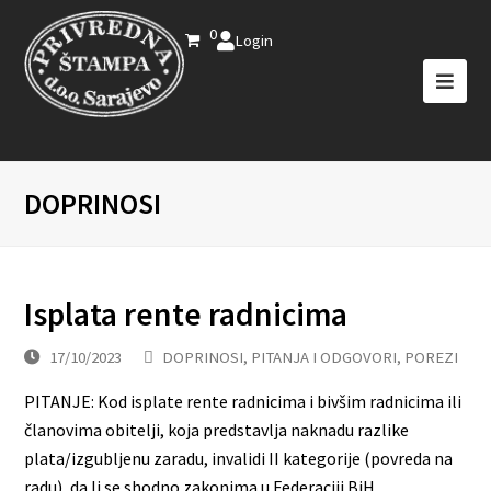
0
Login
DOPRINOSI
Isplata rente radnicima
17/10/2023
DOPRINOSI
,
PITANJA I ODGOVORI
,
POREZI
PITANJE: Kod isplate rente radnicima i bivšim radnicima ili
članovima obitelji, koja predstavlja naknadu razlike
plata/izgubljenu zaradu, invalidi II kategorije (povreda na
radu), da li se shodno zakonima u Federaciji BiH