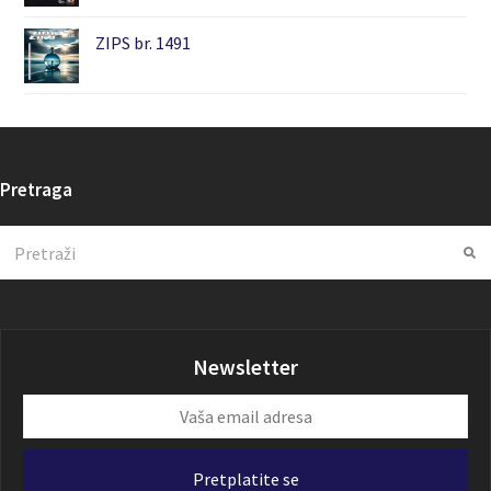
ZIPS br. 1491
Pretraga
Search
Su
Newsletter
Vaša
email
adresa
Pretplatite se