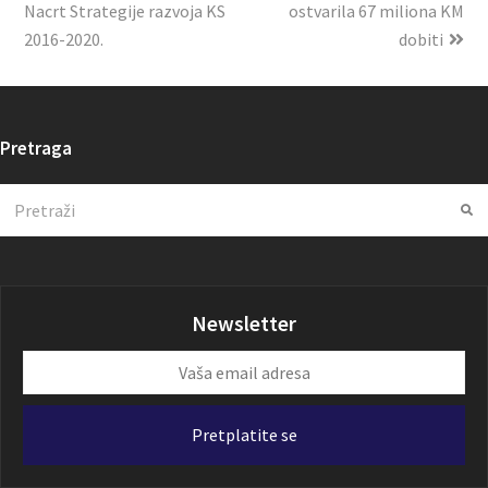
Nacrt Strategije razvoja KS
ostvarila 67 miliona KM
2016-2020.
dobiti
Pretraga
Search
Su
Newsletter
Vaša
email
adresa
Pretplatite se