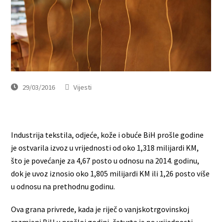
29/03/2016
Vijesti
Industrija tekstila, odjeće, kože i obuće BiH prošle godine
je ostvarila izvoz u vrijednosti od oko 1,318 milijardi KM,
što je povećanje za 4,67 posto u odnosu na 2014. godinu,
dok je uvoz iznosio oko 1,805 milijardi KM ili 1,26 posto više
u odnosu na prethodnu godinu.
Ova grana privrede, kada je riječ o vanjskotrgovinskoj
razmjeni BiH u prošloj godini, četvrta je po vrijednosti