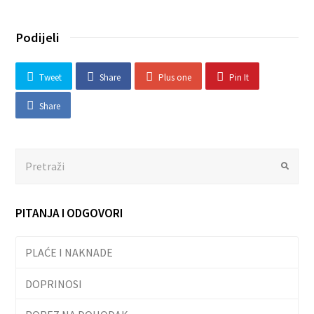
Podijeli
Tweet
Share
Plus one
Pin It
Share
Search
Submit
PITANJA I ODGOVORI
PLAĆE I NAKNADE
DOPRINOSI