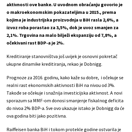
aktivnosti ove banke. U uvodnom obraćanju govorio je
o makroekonomskim pokazateljima u 2015., prema
kojima je industrijska proizvodnja u BiH rasla 2,6%, a
izvoz roba porastao za 3,5%, dok je uvoz smanjen za
2,1%. Trgovina na malo bilježi ekspanziju od 7,8%, a
očekivani rast BDP-a je 2%.
Kreditiranje stanovništva još uvijek je osnovni pokretač
ukupne dinamike kreditiranja, rekao je Dobnigg.
Prognoze za 2016. godinu, kako kaže su dobre, i očekuje se
realni rast ekonomskih aktivnosti BiH na nivou od 3%.
Takođe se očekuje i snažnija investicijska aktivnost. A novi
sporazum sa MMF-om donosi smanjenje fiskalnog deficita
do nivoa 2% BDP-a. Sve ovo ukazuje istako je Dobnigg da će
ova godina biti jako pozitivna.
Raiffeisen banka BiH i tokom protekle godine ostvarila je