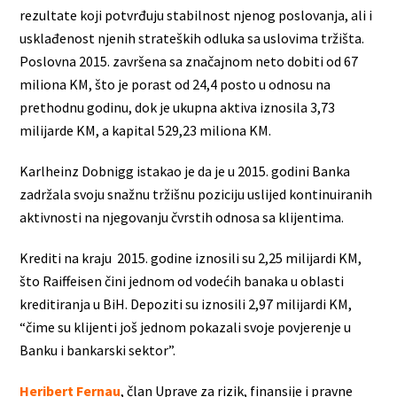
rezultate koji potvrđuju stabilnost njenog poslovanja, ali i
usklađenost njenih strateških odluka sa uslovima tržišta.
Poslovna 2015. završena sa značajnom neto dobiti od 67
miliona KM, što je porast od 24,4 posto u odnosu na
prethodnu godinu, dok je ukupna aktiva iznosila 3,73
milijarde KM, a kapital 529,23 miliona KM.
Karlheinz Dobnigg istakao je da je u 2015. godini Banka
zadržala svoju snažnu tržišnu poziciju uslijed kontinuiranih
aktivnosti na njegovanju čvrstih odnosa sa klijentima.
Krediti na kraju 2015. godine iznosili su 2,25 milijardi KM,
što Raiffeisen čini jednom od vodećih banaka u oblasti
kreditiranja u BiH. Depoziti su iznosili 2,97 milijardi KM,
“čime su klijenti još jednom pokazali svoje povjerenje u
Banku i bankarski sektor”.
Heribert Fernau
, član Uprave za rizik, finansije i pravne