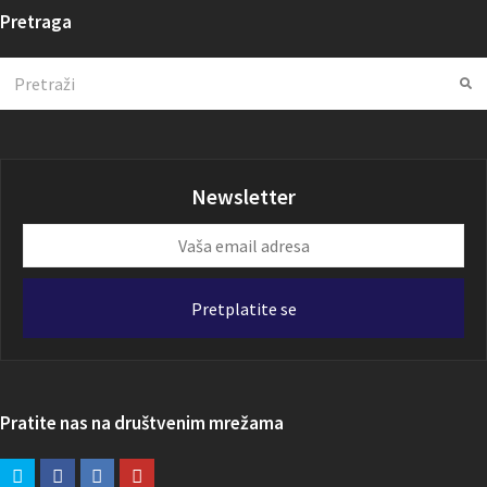
Pretraga
Search
Su
Newsletter
Vaša
email
adresa
Pretplatite se
Pratite nas na društvenim mrežama