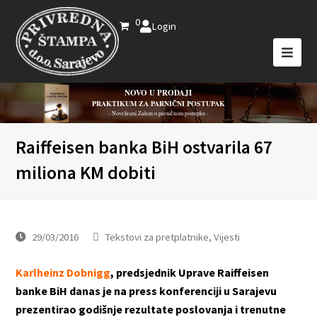
0
Login
NOVO U PRODAJI
PRAKTIKUM ZA PARNIČNI POSTUPAK
- Novelirani Zakon o parničnom postupku -
Raiffeisen banka BiH ostvarila 67
miliona KM dobiti
29/03/2016
Tekstovi za pretplatnike
,
Vijesti
Karlheinz Dobnigg
, predsjednik Uprave Raiffeisen
banke BiH danas je na press konferenciji u Sarajevu
prezentirao godišnje rezultate poslovanja i trenutne