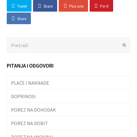
Tweet
Share
Plus one
Pin It
Share
Search
Submit
PITANJA I ODGOVORI
PLAĆE I NAKNADE
DOPRINOSI
POREZ NA DOHODAK
POREZ NA DOBIT
POREZ NA IMOVINU