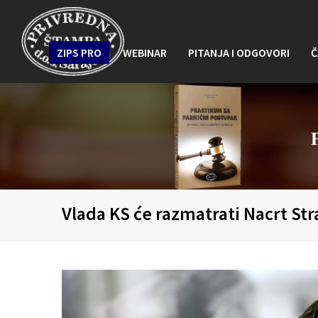
ZIPS PRO
WEBINAR
PITANJA I ODGOVORI
Č
Vlada KS će razmatrati Nacrt Str