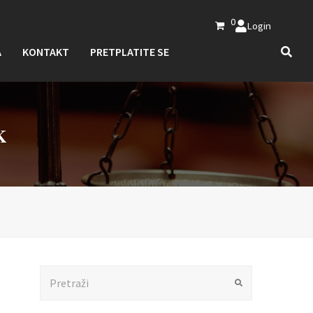
0
Login
A
KONTAKT
PRETPLATITE SE
K
Search
Submit