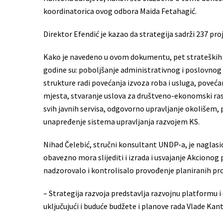
koordinatorica ovog odbora Maida Fetahagić.
Direktor Efendić je kazao da strategija sadrži 237 proj
Kako je navedeno u ovom dokumentu, pet strateških ci
godine su: poboljšanje administrativnog i poslovn
strukture radi povećanja izvoza roba i usluga, poveća
mjesta, stvaranje uslova za društveno-ekonomski ra
svih javnih servisa, odgovorno upravljanje okolišem,
unapređenje sistema upravljanja razvojem KS.
Nihad Čelebić, stručni konsultant UNDP-a, je naglas
obavezno mora slijediti i izrada i usvajanje Akcionog p
nadzorovalo i kontrolisalo provođenje planiranih proj
– Strategija razvoja predstavlja razvojnu platformu 
uključujući i buduće budžete i planove rada Vlade Kan