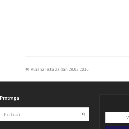
Kursna lista za dan 29.03.2016
Pretraga
Search
Submit
Vaša
email