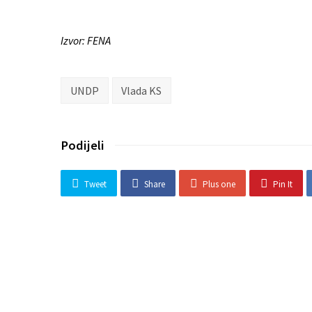
Izvor: FENA
UNDP
Vlada KS
Podijeli
Tweet
Share
Plus one
Pin It