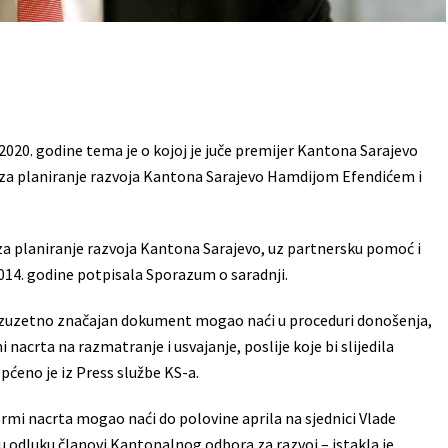
020. godine tema je o kojoj je juče premijer Kantona Sarajevo
za planiranje razvoja Kantona Sarajevo Hamdijom Efendićem i
a planiranje razvoja Kantona Sarajevo, uz partnersku pomoć i
014. godine potpisala Sporazum o saradnji.
j izuzetno značajan dokument mogao naći u proceduri donošenja,
nacrta na razmatranje i usvajanje, poslije koje bi slijedila
pćeno je iz Press službe KS-a.
ormi nacrta mogao naći do polovine aprila na sjednici Vlade
odluku članovi Kantonalnog odbora za razvoj – istakla je