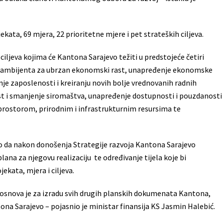
ekata, 69 mjera, 22 prioritetne mjere i pet strateških ciljeva.
ljeva kojima će Kantona Sarajevo težiti u predstojeće četiri
og ambijenta za ubrzan ekonomski rast, unapređenje ekonomske
nje zaposlenosti i kreiranju novih bolje vrednovanih radnih
st i smanjenje siromaštva, unapređenje dostupnosti i pouzdanosti
 prostorom, prirodnim i infrastrukturnim resursima te
io da nakon donošenja Strategije razvoja Kantona Sarajevo
lana za njegovu realizaciju te određivanje tijela koje bi
ekata, mjera i ciljeva.
i osnova je za izradu svih drugih planskih dokumenata Kantona,
tona Sarajevo – pojasnio je ministar finansija KS Jasmin Halebić.