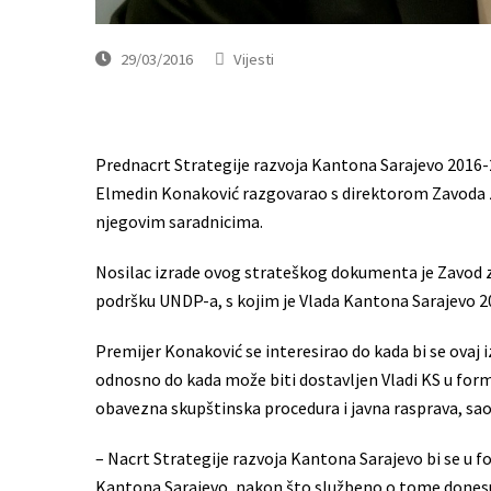
29/03/2016
Vijesti
Prednacrt Strategije razvoja Kantona Sarajevo 2016-2
Elmedin Konaković razgovarao s direktorom Zavoda 
njegovim saradnicima.
Nosilac izrade ovog strateškog dokumenta je Zavod z
podršku UNDP-a, s kojim je Vlada Kantona Sarajevo 2
Premijer Konaković se interesirao do kada bi se ova
odnosno do kada može biti dostavljen Vladi KS u formi 
obavezna skupštinska procedura i javna rasprava, sao
– Nacrt Strategije razvoja Kantona Sarajevo bi se u f
Kantona Sarajevo, nakon što službeno o tome donesu 