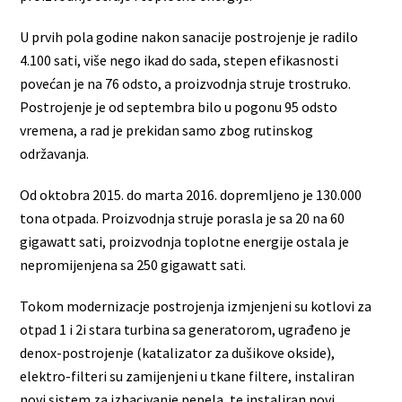
U prvih pola godine nakon sanacije postrojenje je radilo
4.100 sati, više nego ikad do sada, stepen efikasnosti
povećan je na 76 odsto, a proizvodnja struje trostruko.
Postrojenje je od septembra bilo u pogonu 95 odsto
vremena, a rad je prekidan samo zbog rutinskog
održavanja.
Od oktobra 2015. do marta 2016. dopremljeno je 130.000
tona otpada. Proizvodnja struje porasla je sa 20 na 60
gigawatt sati, proizvodnja toplotne energije ostala je
nepromijenjena sa 250 gigawatt sati.
Tokom modernizacje postrojenja izmjenjeni su kotlovi za
otpad 1 i 2i stara turbina sa generatorom, ugrađeno je
denox-postrojenje (katalizator za dušikove okside),
elektro-filteri su zamijenjeni u tkane filtere, instaliran
novi sistem za izbacivanje pepela, te instaliran novi