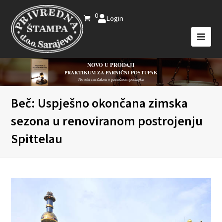
0
Login
NOVO U PRODAJI
PRAKTIKUM ZA PARNIČNI POSTUPAK
- Novelirani Zakon o parničnom postupku -
Beč: Uspješno okončana zimska
sezona u renoviranom postrojenju
Spittelau