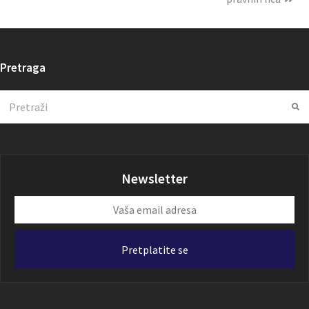
Pretraga
Search
Su
Newsletter
Vaša
email
adresa
Pretplatite se