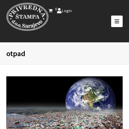
0
Login
otpad