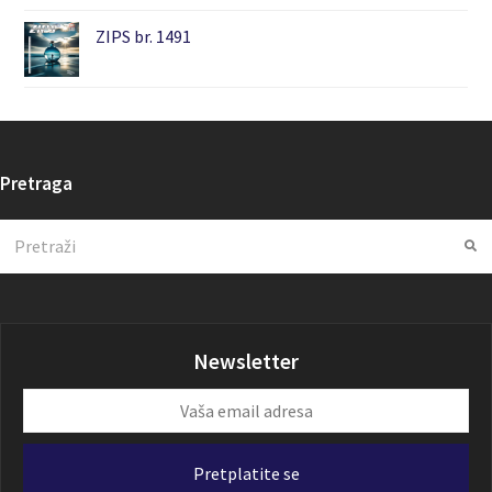
ZIPS br. 1491
Pretraga
Search
Su
Newsletter
Vaša
email
adresa
Pretplatite se