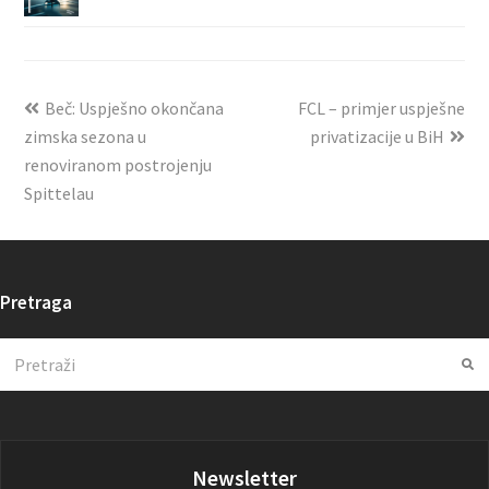
Beč: Uspješno okončana
FCL – primjer uspješne
zimska sezona u
privatizacije u BiH
renoviranom postrojenju
Spittelau
Pretraga
Search
Su
Newsletter