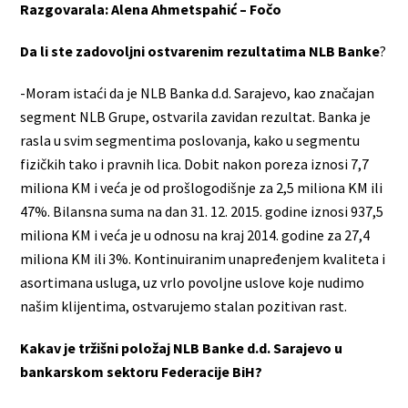
Razgovarala: Alena Ahmetspahić – Fočo
Da li ste zadovoljni ostvarenim rezultatima NLB Banke
?
-Moram istaći da je NLB Banka d.d. Sarajevo, kao značajan
segment NLB Grupe, ostvarila zavidan rezultat. Banka je
rasla u svim segmentima poslovanja, kako u segmentu
fizičkih tako i pravnih lica. Dobit nakon poreza iznosi 7,7
miliona KM i veća je od prošlogodišnje za 2,5 miliona KM ili
47%. Bilansna suma na dan 31. 12. 2015. godine iznosi 937,5
miliona KM i veća je u odnosu na kraj 2014. godine za 27,4
miliona KM ili 3%. Kontinuiranim unapređenjem kvaliteta i
asortimana usluga, uz vrlo povoljne uslove koje nudimo
našim klijentima, ostvarujemo stalan pozitivan rast.
Kakav je tržišni položaj NLB Banke d.d. Sarajevo u
bankarskom sektoru Federacije BiH?