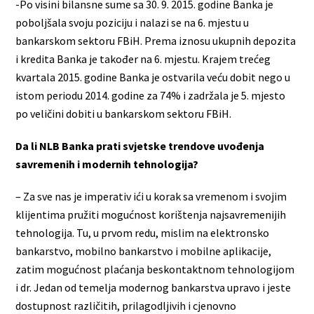
-Po visini bilansne sume sa 30. 9. 2015. godine Banka je
poboljšala svoju poziciju i nalazi se na 6. mjestu u
bankarskom sektoru FBiH. Prema iznosu ukupnih depozita
i kredita Banka je također na 6. mjestu. Krajem trećeg
kvartala 2015. godine Banka je ostvarila veću dobit nego u
istom periodu 2014. godine za 74% i zadržala je 5. mjesto
po veličini dobiti u bankarskom sektoru FBiH.
Da li NLB Banka prati svjetske trendove uvođenja
savremenih i modernih tehnologija?
– Za sve nas je imperativ ići u korak sa vremenom i svojim
klijentima pružiti mogućnost korištenja najsavremenijih
tehnologija. Tu, u prvom redu, mislim na elektronsko
bankarstvo, mobilno bankarstvo i mobilne aplikacije,
zatim mogućnost plaćanja beskontaktnom tehnologijom
i dr. Jedan od temelja modernog bankarstva upravo i jeste
dostupnost različitih, prilagodljivih i cjenovno