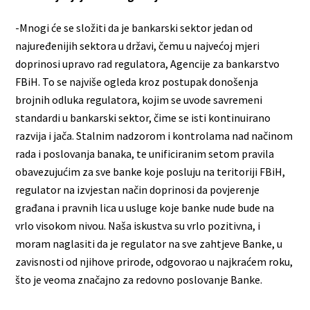
-Mnogi će se složiti da je bankarski sektor jedan od
najuređenijih sektora u državi, čemu u najvećoj mjeri
doprinosi upravo rad regulatora, Agencije za bankarstvo
FBiH. To se najviše ogleda kroz postupak donošenja
brojnih odluka regulatora, kojim se uvode savremeni
standardi u bankarski sektor, čime se isti kontinuirano
razvija i jača. Stalnim nadzorom i kontrolama nad načinom
rada i poslovanja banaka, te unificiranim setom pravila
obavezujućim za sve banke koje posluju na teritoriji FBiH,
regulator na izvjestan način doprinosi da povjerenje
građana i pravnih lica u usluge koje banke nude bude na
vrlo visokom nivou. Naša iskustva su vrlo pozitivna, i
moram naglasiti da je regulator na sve zahtjeve Banke, u
zavisnosti od njihove prirode, odgovorao u najkraćem roku,
što je veoma značajno za redovno poslovanje Banke.