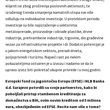
klijenti se zbog proširenja poslovnih aktivnosti, te
izraženog trenda smanjenja kamatnih stopa sve više
odlučuju na individualne investicije. U proteklom periodu
investicije su bile najizraženije u sektorima:
metaloprerade, proizvodnje i obrade plastike, drvne
industrije, prehrambene industrije, trgovine, dio građevine
vezan za infrastrukturne projekte i dr. Dodatni potencijal je
u jakom energetskom sektoru, preradi drveta,
poljoprivredi i turizmu. Najveći rast po nekim
pokazateljima ostvaren je u izvozu i nadamo se da će
upravo izvoz biti pokretač ukupne privrede i u ovoj godini.
Evropski fond za jugoistočnu Evropu (EFSE) i NLB Banka
d.d. Sarajevo potvrdili su svoje partnerstvo, kako bi
poboljšali pristup stambenom kreditiranju za
domaćinstva u BiH, ovim novim kreditom od 5 miliona
eura, obezbjeđenim od EFSE. Recite nam više o tome?