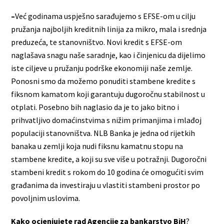
–
Već godinama uspješno sarađujemo s EFSE-om u cilju
pružanja najboljih kreditnih linija za mikro, mala i srednja
preduzeća, te stanovništvo. Novi kredit s EFSE-om
naglašava snagu naše saradnje, kao i činjenicu da dijelimo
iste ciljeve u pružanju podrške ekonomiji naše zemlje.
Ponosni smo da možemo ponuditi stambene kredite s
fiksnom kamatom koji garantuju dugoročnu stabilnost u
otplati. Posebno bih naglasio da je to jako bitno i
prihvatljivo domaćinstvima s nižim primanjima i mlađoj
populaciji stanovništva. NLB Banka je jedna od rijetkih
banaka u zemlji koja nudi fiksnu kamatnu stopu na
stambene kredite, a koji su sve više u potražnji. Dugoročni
stambeni kredit s rokom do 10 godina će omogućiti svim
građanima da investiraju u vlastiti stambeni prostor po
povoljnim uslovima.
Kako ocjenjujete rad Agencije za bankarstvo BiH
?