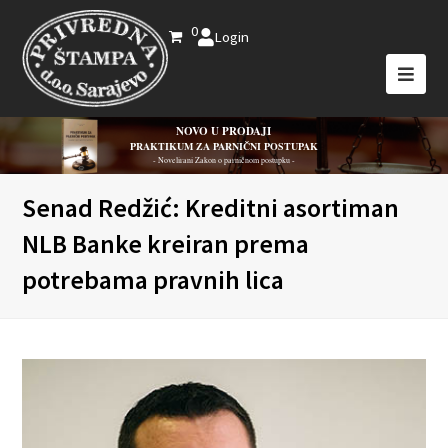
0
Login
NOVO U PRODAJI
PRAKTIKUM ZA PARNIČNI POSTUPAK
- Novelirani Zakon o parničnom postupku -
Senad Redžić: Kreditni asortiman
NLB Banke kreiran prema
potrebama pravnih lica