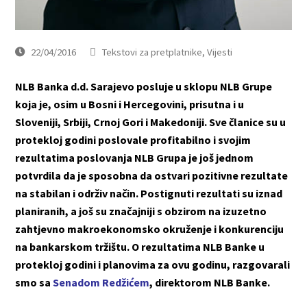
22/04/2016
Tekstovi za pretplatnike
,
Vijesti
NLB Banka d.d. Sarajevo posluje u sklopu NLB Grupe
koja je, osim u Bosni i Hercegovini, prisutna i u
Sloveniji, Srbiji, Crnoj Gori i Makedoniji. Sve članice su u
protekloj godini poslovale profitabilno i svojim
rezultatima poslovanja NLB Grupa je još jednom
potvrdila da je sposobna da ostvari pozitivne rezultate
na stabilan i održiv način. Postignuti rezultati su iznad
planiranih, a još su značajniji s obzirom na izuzetno
zahtjevno makroekonomsko okruženje i konkurenciju
na bankarskom tržištu.
O rezultatima NLB Banke u
protekloj godini i planovima za ovu godinu, razgovarali
smo sa
Senadom Redžićem
, direktorom NLB Banke.