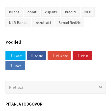
bilans
dobit
klijenti
krediti
NLB
NLB Banka
rezultati
Senad Redžić
Podijeli
Tweet
Share
Plus one
Pin It
Share
Search
Submit
PITANJA I ODGOVORI