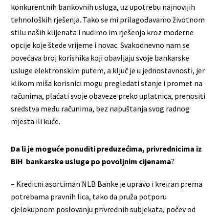
konkurentnih bankovnih usluga, uz upotrebu najnovijih
tehnoloških rješenja. Tako se mi prilagođavamo životnom
stilu naših klijenata i nudimo im rješenja kroz moderne
opcije koje štede vrijeme i novac. Svakodnevno nam se
povećava broj korisnika koji obavljaju svoje bankarske
usluge elektronskim putem, a ključ je u jednostavnosti, jer
klikom miša korisnici mogu pregledati stanje i promet na
računima, plaćati svoje obaveze preko uplatnica, prenositi
sredstva među računima, bez napuštanja svog radnog
mjesta ili kuće.
Da li je moguće ponuditi preduzećima, privrednicima iz
BiH bankarske usluge po povoljnim cijenama
?
– Kreditni asortiman NLB Banke je upravo i kreiran prema
potrebama pravnih lica, tako da pruža potporu
cjelokupnom poslovanju privrednih subjekata, počev od