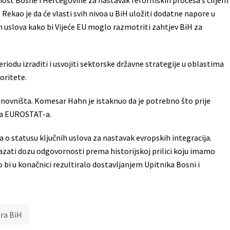
enost Bosne i Hercegovine za nastavak reformskih procesa s ciljem
Rekao je da će vlasti svih nivoa u BiH uložiti dodatne napore u
h uslova kako bi Vijeće EU moglo razmotriti zahtjev BiH za
odu izraditi i usvojiti sektorske državne strategije u oblastima
oritete.
novništa. Komesar Hahn je istaknuo da je potrebno što prije
ma EUROSTAT-a.
 o statusu ključnih uslova za nastavak evropskih integracija.
pokazati dozu odgovornosti prema historijskoj prilici koju imamo
o bi u konačnici rezultiralo dostavljanjem Upitnika Bosni i
ara BiH