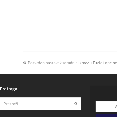
Potvrđen nastavak saradnje između Tuzle i općine
Pretraga
Search
Submit
Vaša
email