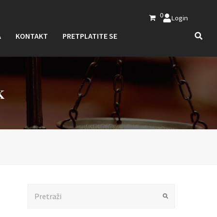
0
Login
A
KONTAKT
PRETPLATITE SE
K
Search
Submit