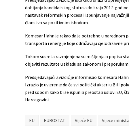
Predsjedavajući Zvizdić je istaknuo snažnu opredjelj
dobijanja kandidatskog statusa do kraja 2017. godine. 
nastavak reformskih procesa i ispunjavanje najvažnji
članstvo sa pozitivnim ishodom.
Komesar Hahn je rekao da je potrebno u narednom peri
transporta i energije koje odražavaju cjelodržavne pri
Tokom susreta razmjenjena su mišljenja o popisu sta
objaviti rezultate u skladu sa zakonom i preporuka
Predsjedavajući Zvizdić je informisao komesara Hahna
Izrazio je uvjerenje da će svi politički akteri u BiH 
pred sobom kako bi se ispunili preostali uslovi EU, št
Hercegovini.
EU
EUROSTAT
Vijeće EU
Vijece minist