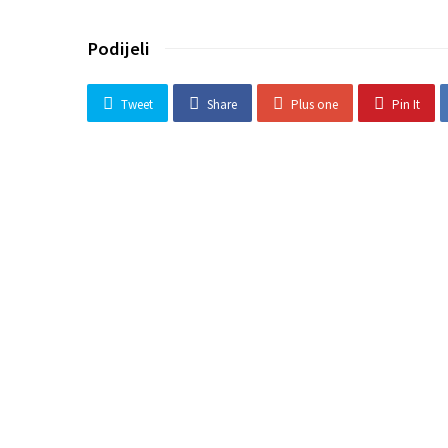
Podijeli
Tweet
Share
Plus one
Pin It