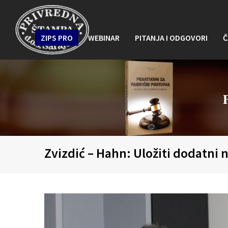
ZIPS PRO
WEBINAR
PITANJA I ODGOVORI
Č
Zvizdić – Hahn: Uložiti dodatni 