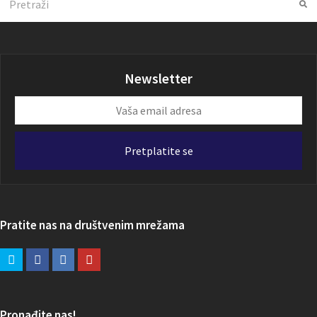
Su
Newsletter
Vaša
email
adresa
Pretplatite se
Pratite nas na društvenim mrežama
Pronađite nas!