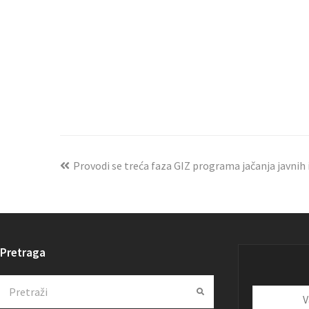
Provodi se treća faza GIZ programa jačanja javnih i
Pretraga
Search
Submit
Vaša