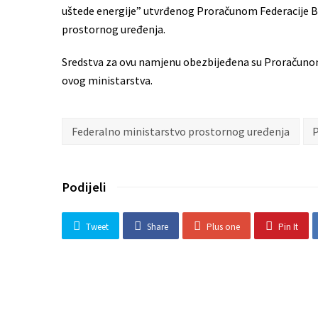
uštede energije” utvrđenog Proračunom Federacije B
prostornog uređenja.
Sredstva za ovu namjenu obezbijeđena su Proračunom 
ovog ministarstva.
Federalno ministarstvo prostornog uređenja
Podijeli
Tweet
Share
Plus one
Pin It