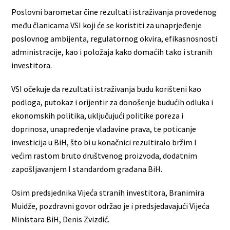
Poslovni barometar čine rezultati istraživanja provedenog
među članicama VSI koji će se koristiti za unaprjeđenje
poslovnog ambijenta, regulatornog okvira, efikasnosnosti
administracije, kao i položaja kako domaćih tako i stranih
investitora.
VSI očekuje da rezultati istraživanja budu korišteni kao
podloga, putokaz i orijentir za donošenje budućih odluka i
ekonomskih politika, uključujući politike poreza i
doprinosa, unapređenje vladavine prava, te poticanje
investicija u BiH, što bi u konačnici rezultiralo bržim I
većim rastom bruto društvenog proizvoda, dodatnim
zapošljavanjem I standardom građana BiH.
Osim predsjednika Vijeća stranih investitora, Branimira
Muidže, pozdravni govor održao je i predsjedavajući Vijeća
Ministara BiH, Denis Zvizdić.