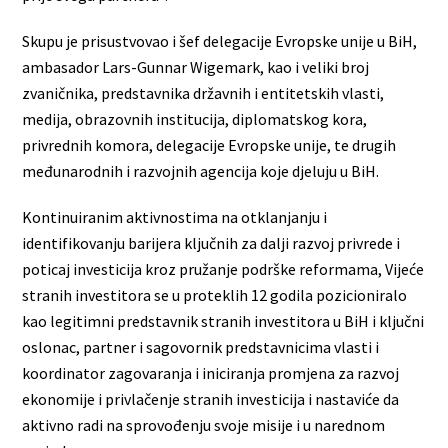
Skupu je prisustvovao i šef delegacije Evropske unije u BiH,
ambasador Lars-Gunnar Wigemark, kao i veliki broj
zvaničnika, predstavnika državnih i entitetskih vlasti,
medija, obrazovnih institucija, diplomatskog kora,
privrednih komora, delegacije Evropske unije, te drugih
međunarodnih i razvojnih agencija koje djeluju u BiH.
Kontinuiranim aktivnostima na otklanjanju i
identifikovanju barijera ključnih za dalji razvoj privrede i
poticaj investicija kroz pružanje podrške reformama, Vijeće
stranih investitora se u proteklih 12 godila pozicioniralo
kao legitimni predstavnik stranih investitora u BiH i ključni
oslonac, partner i sagovornik predstavnicima vlasti i
koordinator zagovaranja i iniciranja promjena za razvoj
ekonomije i privlačenje stranih investicija i nastaviće da
aktivno radi na sprovođenju svoje misije i u narednom