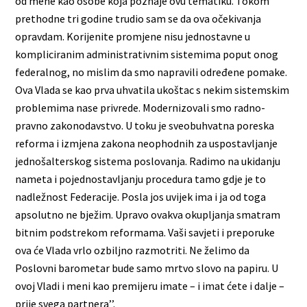
od mene kao osobe koja poznaje ovu tematiku. Tokom
prethodne tri godine trudio sam se da ova očekivanja
opravdam. Korijenite promjene nisu jednostavne u
kompliciranim administrativnim sistemima poput onog
federalnog, no mislim da smo napravili određene pomake.
Ova Vlada se kao prva uhvatila ukoštac s nekim sistemskim
problemima nase privrede. Modernizovali smo radno-
pravno zakonodavstvo. U toku je sveobuhvatna poreska
reforma i izmjena zakona neophodnih za uspostavljanje
jednošalterskog sistema poslovanja. Radimo na ukidanju
nameta i pojednostavljanju procedura tamo gdje je to
nadležnost Federacije. Posla jos uvijek ima i ja od toga
apsolutno ne bježim. Upravo ovakva okupljanja smatram
bitnim podstrekom reformama. Vaši savjeti i preporuke
ova će Vlada vrlo ozbiljno razmotriti. Ne želimo da
Poslovni barometar bude samo mrtvo slovo na papiru. U
ovoj Vladi i meni kao premijeru imate – i imat ćete i dalje –
prije svega partnera’’.