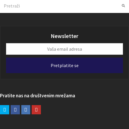
Search
Su
Newsletter
Vaša
email
adresa
Pretplatite se
Pratite nas na društvenim mrežama