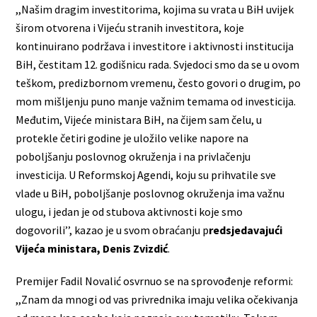
,,Našim dragim investitorima, kojima su vrata u BiH uvijek
širom otvorena i Vijeću stranih investitora, koje
kontinuirano podržava i investitore i aktivnosti institucija
BiH, čestitam 12. godišnicu rada. Svjedoci smo da se u ovom
teškom, predizbornom vremenu, često govori o drugim, po
mom mišljenju puno manje važnim temama od investicija.
Međutim, Vijeće ministara BiH, na čijem sam čelu, u
protekle četiri godine je uložilo velike napore na
poboljšanju poslovnog okruženja i na privlačenju
investicija. U Reformskoj Agendi, koju su prihvatile sve
vlade u BiH, poboljšanje poslovnog okruženja ima važnu
ulogu, i jedan je od stubova aktivnosti koje smo
dogovorili’’, kazao je u svom obraćanju p
redsjedavajući
Vijeća ministara, Denis Zvizdić
.
Premijer Fadil Novalić osvrnuo se na sprovođenje reformi:
,,Znam da mnogi od vas privrednika imaju velika očekivanja