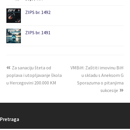
ZIPS br. 1492
ZIPS br. 1491
Za sanaciju šteta od
VMBiH: Zaštiti imovinu BiH
poplava i utopljavanje škola
u skladu s Aneksom G
u Hercegovini 200.000 KM
Sporazuma o pitanjima
sukcesije
Pretraga