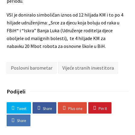
periodu.
VSI je doniralo simboličan iznos od 12 hiljada KM i to po 4
hiljade udruženjima: „Srce za djecu koja boluju od raka u
FBiH“ i “Iskra” Banja Luka (Udruženje roditelja djece
oboljele od malignih bolesti), te 4 hiljade KM za
nabavku 20 Mbot robota za osnovne škole u BiH.
Poslovni barometar
Vijeće stranih investitora
Podijeli
Tweet
Share
Plus one
Pin It
Share