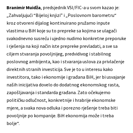
Branimir Muidža
, predsjednik VSI/FIC-a u svom kazao je:
„Zahvaljujući “Bijeloj knjizi” i „Poslovnom barometru“
kroz otvoreni dijalog kontinuirano pružamo inpute
vlastima u BiH koje su to prepreke sa kojima se ulagači
svakodnevno susreću i ujedno nudimo konkretne preporuke
i rješenja na koji način iste prepreke prevladati, a sve sa
ciljem stvaranja povoljnijeg, predvidivog i stabilnog
poslovnog ambijenta, kao i stvaranja uslova za privlačenje
direktnih stranih investicija. Sve je to u interesu kako
investitora, tako i ekonomije i građana BiH, jer bi usvajanje
naših inicijativa dovelo do dodatnog ekonomskog rasta,
zapošljavanja i standarda građana. Zato očekujemo
političku odlučnost, konkretnije i hrabrije ekonomske
mjere, a svaka nova odluka i porezno rješenje treba biti
povoljnije po kompanije. BiH ekonomija može i treba
bolje“.