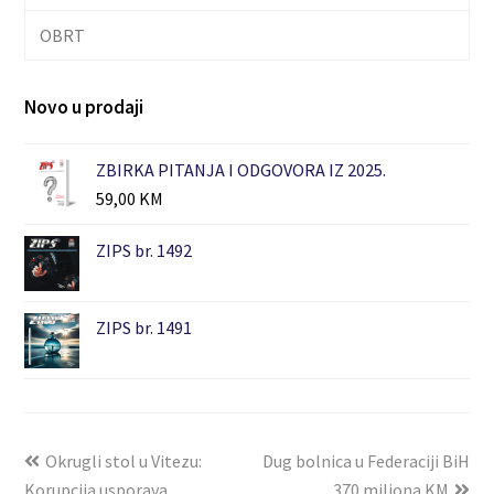
OBRT
Novo u prodaji
ZBIRKA PITANJA I ODGOVORA IZ 2025.
59,00
KM
ZIPS br. 1492
ZIPS br. 1491
Okrugli stol u Vitezu:
Dug bolnica u Federaciji BiH
Korupcija usporava
370 miliona KM