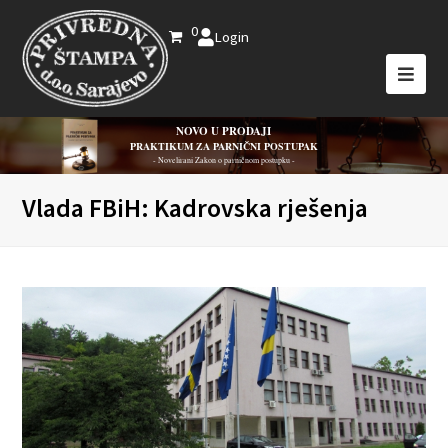
0
Login
NOVO U PRODAJI
PRAKTIKUM ZA PARNIČNI POSTUPAK
- Novelirani Zakon o parničnom postupku -
Vlada FBiH: Kadrovska rješenja