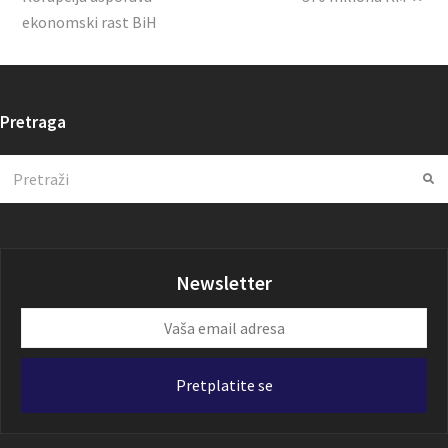
ekonomski rast BiH
Pretraga
Search
Su
Newsletter
Vaša
email
adresa
Pretplatite se