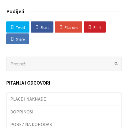
Podijeli
Tweet
Share
Plus one
Pin It
Share
Search
Submit
PITANJA I ODGOVORI
PLAĆE I NAKNADE
DOPRINOSI
POREZ NA DOHODAK