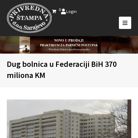
0
Login
NOVO U PRODAJI
PRAKTIKUM ZA PARNIČNI POSTUPAK
- Novelirani Zakon o parničnom postupku -
Dug bolnica u Federaciji BiH 370
miliona KM