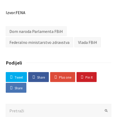
Izvor:FENA
Dom naroda Parlamenta FBiH
Federalno ministarstvo zdravstva
Vlada FBiH
Podijeli
Tweet
Share
Plus one
Pin It
Share
Search
Submit