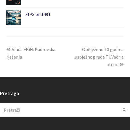
ZIPS br. 1491
Vlada FBiH: Kadrovska
Obilježeno 10 godina
rješenja
uspješnog rada TUVadria
d.o.o.
Pretraga
Search
Su