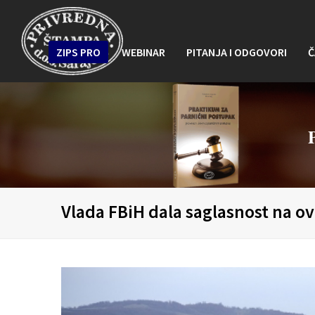
ZIPS PRO
WEBINAR
PITANJA I ODGOVORI
Č
Vlada FBiH dala saglasnost na o