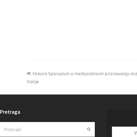
Uskoro Sporazum o međusobnom priznavanju voza
Italije
Pretraga
Search
Submit
Vaša