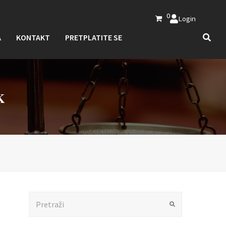
0
Login
A
KONTAKT
PRETPLATITE SE
K
Search
Submit