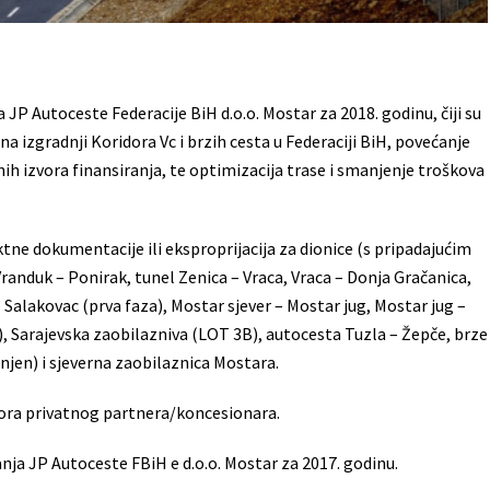
JP Autoceste Federacije BiH d.o.o. Mostar za 2018. godinu, čiji su
na izgradnji Koridora Vc i brzih cesta u Federaciji BiH, povećanje
h izvora finansiranja, te optimizacija trase i smanjenje troškova
ne dokumentacije ili eksproprijacija za dionice (s pripadajućim
randuk – Ponirak, tunel Zenica – Vraca, Vraca – Donja Gračanica,
– Salakovac (prva faza), Mostar sjever – Mostar jug, Mostar jug –
e), Sarajevska zaobilazniva (LOT 3B), autocesta Tuzla – Žepče, brze
anjen) i sjeverna zaobilaznica Mostara.
bora privatnog partnera/koncesionara.
nja JP Autoceste FBiH e d.o.o. Mostar za 2017. godinu.