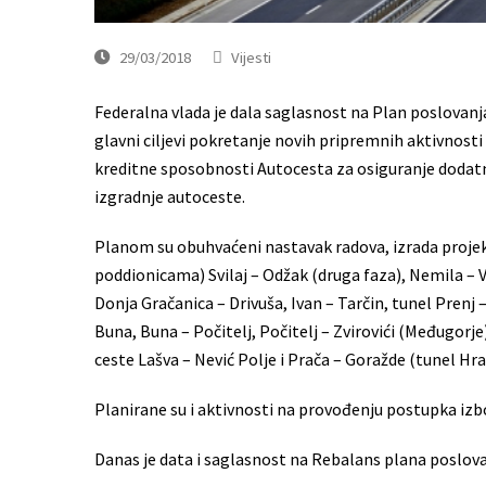
29/03/2018
Vijesti
Federalna vlada je dala saglasnost na Plan poslovanja 
glavni ciljevi pokretanje novih pripremnih aktivnosti 
kreditne sposobnosti Autocesta za osiguranje dodatni
izgradnje autoceste.
Planom su obuhvaćeni nastavak radova, izrada projekt
poddionicama) Svilaj – Odžak (druga faza), Nemila – V
Donja Gračanica – Drivuša, Ivan – Tarčin, tunel Prenj 
Buna, Buna – Počitelj, Počitelj – Zvirovići (Međugorj
ceste Lašva – Nević Polje i Prača – Goražde (tunel Hr
Planirane su i aktivnosti na provođenju postupka iz
Danas je data i saglasnost na Rebalans plana poslova