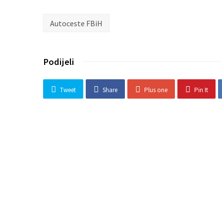
Autoceste FBiH
Podijeli
Tweet
Share
Plus one
Pin It