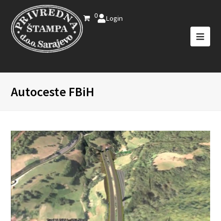
0
Login
Autoceste FBiH