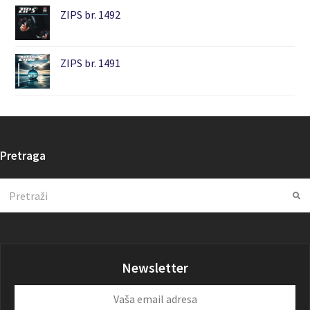
ZIPS br. 1492
ZIPS br. 1491
Pretraga
Search
Su
Newsletter
Vaša