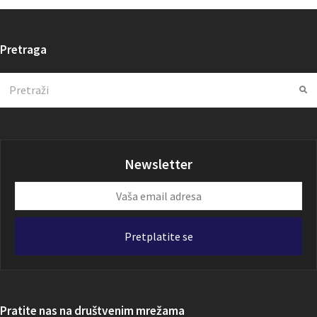
Pretraga
Search
Su
Newsletter
Vaša
email
adresa
Pretplatite se
Pratite nas na društvenim mrežama