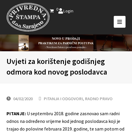
0
Login
NOVO U PRODAJI
PRAKTIKUM ZA PARNIČNI POSTUPAK
- Novelirani Zakon o parničnom postupku -
Uvjeti za korištenje godišnjeg
odmora kod novog poslodavca
04/02/2020
PITANJA I ODGOVORI
,
RADNO PRAVO
PITANJE:
U septembru 2018. godine zasnovao sam radni
odnos na određeno vrijeme kod jednog poslodavca koji je
trajao do polovine februara 2019. godine, te sam potom od