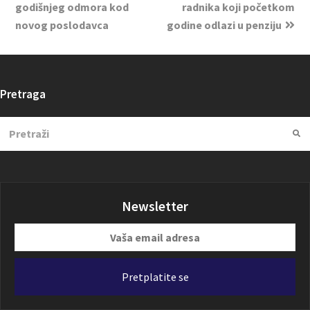
godišnjeg odmora kod
radnika koji početkom
novog poslodavca
godine odlazi u penziju
Pretraga
Search
Su
Newsletter
Vaša
email
adresa
Pretplatite se