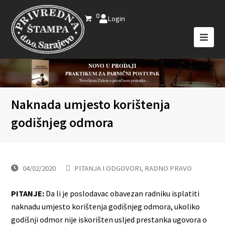
0
Login
NOVO U PRODAJI
PRAKTIKUM ZA PARNIČNI POSTUPAK
- Novelirani Zakon o parničnom postupku -
Naknada umjesto korištenja
godišnjeg odmora
04/02/2020
PITANJA I ODGOVORI
,
RADNO PRAVO
PITANJE:
Da li je poslodavac obavezan radniku isplatiti
naknadu umjesto korištenja godišnjeg odmora, ukoliko
godišnji odmor nije iskorišten usljed prestanka ugovora o