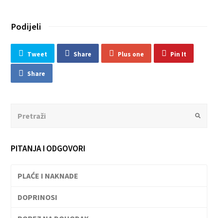
Podijeli
Tweet
Share
Plus one
Pin It
Share
Search
Submit
PITANJA I ODGOVORI
PLAĆE I NAKNADE
DOPRINOSI