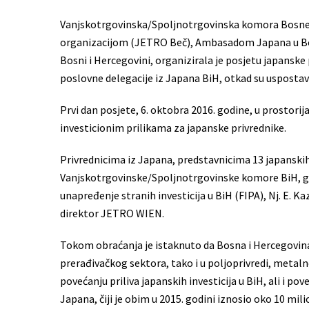
Vanjskotrgovinska/Spoljnotrgovinska komora Bosne 
organizacijom (JETRO Beč), Ambasadom Japana u Bosn
Bosni i Hercegovini, organizirala je posjetu japanske
poslovne delegacije iz Japana BiH, otkad su uspostav
Prvi dan posjete, 6. oktobra 2016. godine, u prostori
investicionim prilikama za japanske privrednike.
Privrednicima iz Japana, predstavnicima 13 japanskih k
Vanjskotrgovinske/Spoljnotrgovinske komore BiH, gđ
unapređenje stranih investicija u BiH (FIPA), Nj. E.
direktor JETRO WIEN.
Tokom obraćanja je istaknuto da Bosna i Hercegovin
prerađivačkog sektora, tako i u poljoprivredi, metaln
povećanju priliva japanskih investicija u BiH, ali i 
Japana, čiji je obim u 2015. godini iznosio oko 10 mili