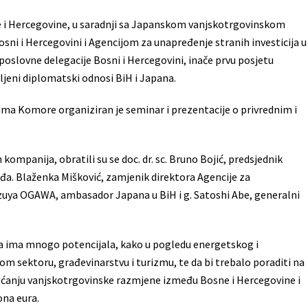
i Hercegovine, u saradnji sa Japanskom vanjskotrgovinskom
i i Hercegovini i Agencijom za unapređenje stranih investicija u
 poslovne delegacije Bosni i Hercegovini, inače prvu posjetu
ljeni diplomatski odnosi BiH i Japana.
jama Komore organiziran je seminar i prezentacije o privrednim i
ompanija, obratili su se doc. dr. sc. Bruno Bojić, predsjednik
a. Blaženka Mišković, zamjenik direktora Agencije za
 Kazuya OGAWA, ambasador Japana u BiH i g. Satoshi Abe, generalni
a ima mnogo potencijala, kako u pogledu energetskog i
om sektoru, građevinarstvu i turizmu, te da bi trebalo poraditi na
povećanju vanjskotrgovinske razmjene između Bosne i Hercegovine i
ona eura.