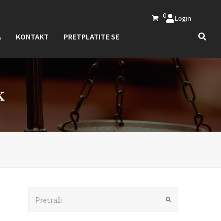
0
Login
A
KONTAKT
PRETPLATITE SE
K
Search
Submit