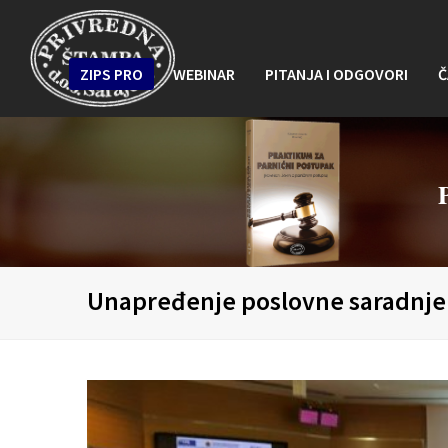
ZIPS PRO
WEBINAR
PITANJA I ODGOVORI
Č
Unapređenje poslovne saradnje 