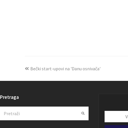
Bečki start-upovi na 'Danu osnivača'
Pretraga
Search
Submit
Vaša
email