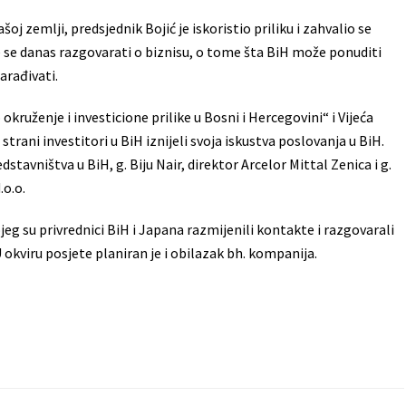
j zemlji, predsjednik Bojić je iskoristio priliku i zahvalio se
e se danas razgovarati o biznisu, o tome šta BiH može ponuditi
arađivati.
ruženje i investicione prilike u Bosni i Hercegovini“ i Vijeća
 strani investitori u BiH iznijeli svoja iskustva poslovanja u BiH.
dstavništva u BiH, g. Biju Nair, direktor Arcelor Mittal Zenica i g.
.o.o.
g su privrednici BiH i Japana razmijenili kontakte i razgovarali
kviru posjete planiran je i obilazak bh. kompanija.