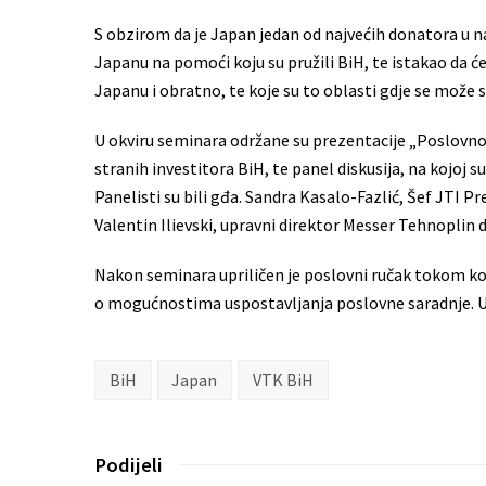
S obzirom da je Japan jedan od najvećih donatora u našo
Japanu na pomoći koju su pružili BiH, te istakao da ć
Japanu i obratno, te koje su to oblasti gdje se može s
U okviru seminara održane su prezentacije „Poslovno ok
stranih investitora BiH, te panel diskusija, na kojoj su
Panelisti su bili gđa. Sandra Kasalo-Fazlić, Šef JTI Pre
Valentin Ilievski, upravni direktor Messer Tehnoplin d
Nakon seminara upriličen je poslovni ručak tokom koje
o mogućnostima uspostavljanja poslovne saradnje. U o
BiH
Japan
VTK BiH
Podijeli