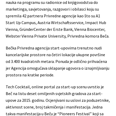
nauka na programu su radionice od knjigovodstva do
marketinga, savjetovanja, razgovori i obilasci koju su
spremila 42 partnera Privredne agencije kao što su A1
Start Up Campus, Austria Wirtschaftsservice, Impact Hub
Vienna, GründerCenter der Erste Bank, Vienna Biocenter,
Webster Vienna Private University, Privredna komora Beča.
Bečka Privredna agencija start-upovima trenutno nudi
kancelarijske prostore na četiri lokacije ukupne površine
od 3.400 kvadratnih metara. Ponuda je odlično prihvaćena
jer Agencija omogućava sklapanje ugovora o iznajmljivanju
prostora na kratke periode.
Tech Cocktail, online portal za start-up scenu uvrstio je
Beč na listu deset omiljenih svjetskih gradova za start-
upove za 2015. godinu. Ocjenjivani su uslovi za poduzetnike,
aktivnost scene, broj takmičenja i manifestacija. Jedna
takva manifestacija u Beču je “Pioneers Festival” koji sa