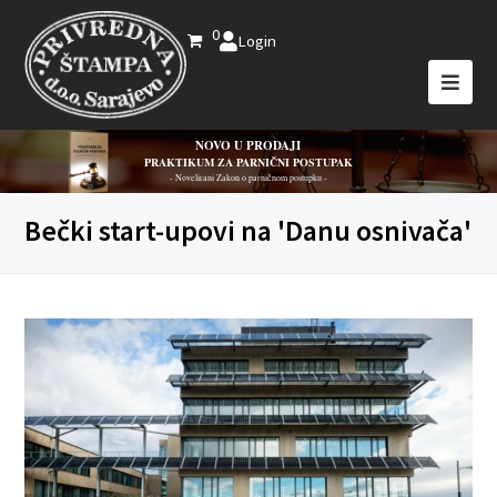
0
Login
NOVO U PRODAJI
PRAKTIKUM ZA PARNIČNI POSTUPAK
- Novelirani Zakon o parničnom postupku -
Bečki start-upovi na 'Danu osnivača'