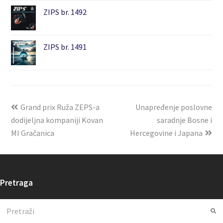
ZIPS br. 1492
ZIPS br. 1491
Grand prix Ruža ZEPS-a
Unapređenje poslovne
dodijeljna kompaniji Kovan
saradnje Bosne i
MI Gračanica
Hercegovine i Japana
Pretraga
Search
Su