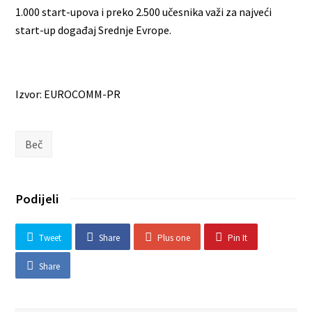
1.000 start-upova i preko 2.500 učesnika važi za najveći
start-up događaj Srednje Evrope.
Izvor: EUROCOMM-PR
Beč
Podijeli
Tweet
Share
Plus one
Pin It
Share