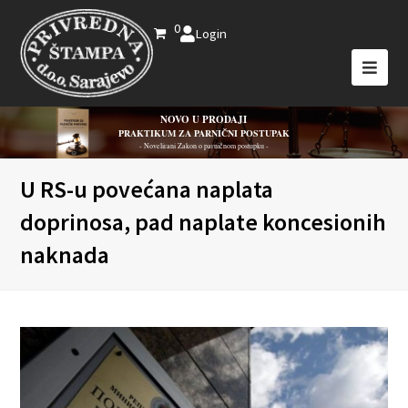
0
Login
NOVO U PRODAJI
PRAKTIKUM ZA PARNIČNI POSTUPAK
- Novelirani Zakon o parničnom postupku -
U RS-u povećana naplata
doprinosa, pad naplate koncesionih
naknada