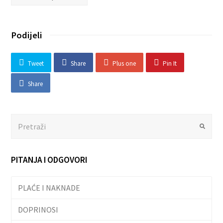
Podijeli
Tweet
Share
Plus one
Pin It
Share
Search
Submit
PITANJA I ODGOVORI
PLAĆE I NAKNADE
DOPRINOSI