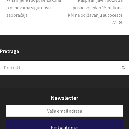
Izmjene i dopune Zakona
Raspisan javni poziv za
o osnovama sigurnosti
posao vrijedan 15 miliona
saobraćaja
KM na održavanju autoceste
A1
Pretraga
Search
Su
Newsletter
Vaša
email
adresa
Pretplatite se