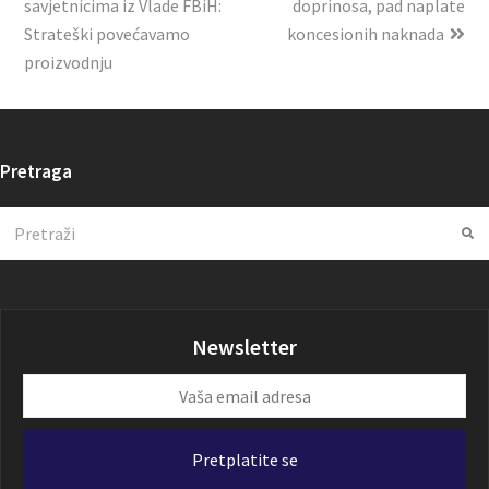
savjetnicima iz Vlade FBiH:
doprinosa, pad naplate
Strateški povećavamo
koncesionih naknada
proizvodnju
Pretraga
Search
Su
Newsletter
Vaša
email
adresa
Pretplatite se