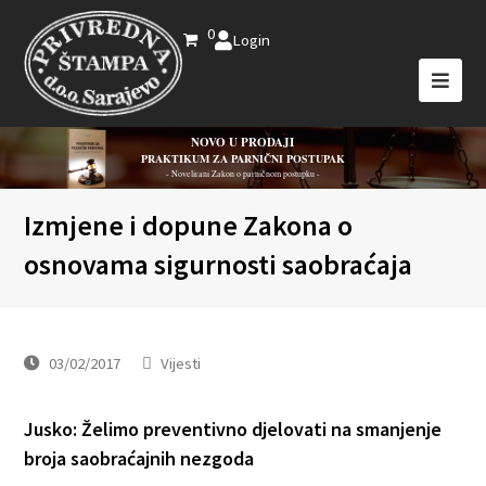
0
Login
NOVO U PRODAJI
PRAKTIKUM ZA PARNIČNI POSTUPAK
- Novelirani Zakon o parničnom postupku -
Izmjene i dopune Zakona o
osnovama sigurnosti saobraćaja
03/02/2017
Vijesti
Jusko: Želimo preventivno djelovati na smanjenje
broja saobraćajnih nezgoda