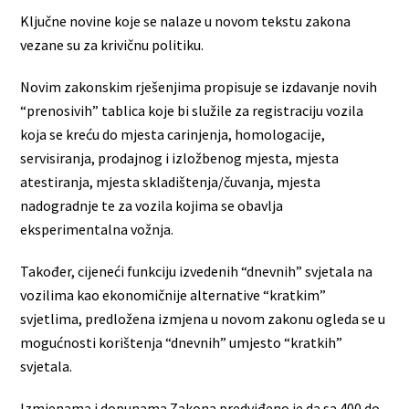
Ključne novine koje se nalaze u novom tekstu zakona
vezane su za krivičnu politiku.
Novim zakonskim rješenjima propisuje se izdavanje novih
“prenosivih” tablica koje bi služile za registraciju vozila
koja se kreću do mjesta carinjenja, homologacije,
servisiranja, prodajnog i izložbenog mjesta, mjesta
atestiranja, mjesta skladištenja/čuvanja, mjesta
nadogradnje te za vozila kojima se obavlja
eksperimentalna vožnja.
Također, cijeneći funkciju izvedenih “dnevnih” svjetala na
vozilima kao ekonomičnije alternative “kratkim”
svjetlima, predložena izmjena u novom zakonu ogleda se u
mogućnosti korištenja “dnevnih” umjesto “kratkih”
svjetala.
Izmjenama i dopunama Zakona predviđeno je da sa 400 do