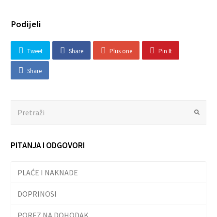
Podijeli
Tweet
Share
Plus one
Pin It
Share
Search
Submit
PITANJA I ODGOVORI
PLAĆE I NAKNADE
DOPRINOSI
POREZ NA DOHODAK