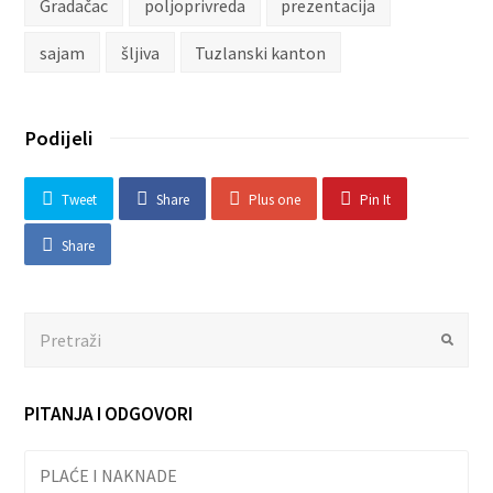
Gradačac
poljoprivreda
prezentacija
sajam
šljiva
Tuzlanski kanton
Podijeli
Tweet
Share
Plus one
Pin It
Share
Search
Submit
PITANJA I ODGOVORI
PLAĆE I NAKNADE