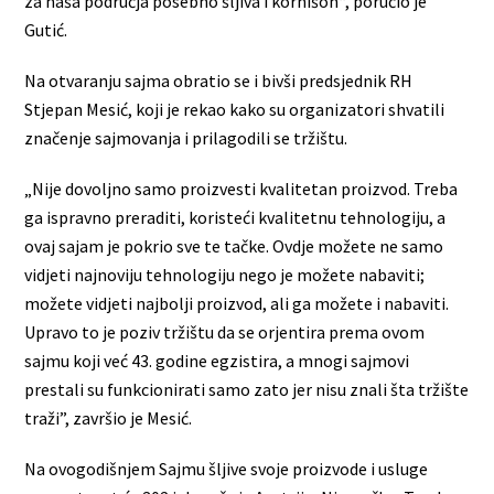
za naša područja posebno šljiva i kornišon“, poručio je
Gutić.
Na otvaranju sajma obratio se i bivši predsjednik RH
Stjepan Mesić, koji je rekao kako su organizatori shvatili
značenje sajmovanja i prilagodili se tržištu.
„Nije dovoljno samo proizvesti kvalitetan proizvod. Treba
ga ispravno preraditi, koristeći kvalitetnu tehnologiju, a
ovaj sajam je pokrio sve te tačke. Ovdje možete ne samo
vidjeti najnoviju tehnologiju nego je možete nabaviti;
možete vidjeti najbolji proizvod, ali ga možete i nabaviti.
Upravo to je poziv tržištu da se orjentira prema ovom
sajmu koji već 43. godine egzistira, a mnogi sajmovi
prestali su funkcionirati samo zato jer nisu znali šta tržište
traži”, završio je Mesić.
Na ovogodišnjem Sajmu šljive svoje proizvode i usluge