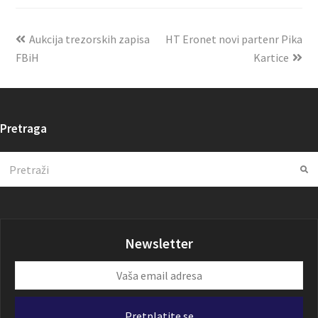
Aukcija trezorskih zapisa
HT Eronet novi partenr Pika
FBiH
Kartice
Pretraga
Search
Su
Newsletter
Vaša
email
adresa
Pretplatite se