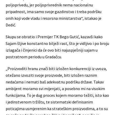
poljoprivedu, jer poljoprivrednik nema nacionalnu
pripadnost, ima samo svoje gazdinstvo i treba podršku
onih koji vode vladu i resorsna ministarstva“, istakao je
Dedić.
Skupu se obratio i Premijer TK Bego Gutić, kazavši kako
Sajam šljive konstantno bilježi rast, što je vidljivo i po broju
izlagača i činjenici da će ovo biti najuspješniji sajam u
postratnom periodu u Gradačcu.
„Proizvoditi hranu znači biti izložen konkurenciji iz uvoza,
otežano izvoziti svoje proizvode, biti izložen raznim
nedaćama i nemati baš adekvatnu podršku države. Takav
ambijent moramo svi mijenjati, a posebno mi na visokim
funkcijama. To je dug proces kojem moramo težiti, isto kao
i jedinstvenom tržištu, te sistematski definisanim
poticajima usmjerenim ka strateškim proizvodima, a to su