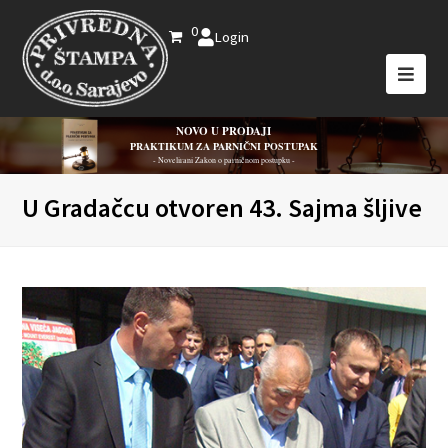
0
Login
NOVO U PRODAJI
PRAKTIKUM ZA PARNIČNI POSTUPAK
- Novelirani Zakon o parničnom postupku -
U Gradačcu otvoren 43. Sajma šljive