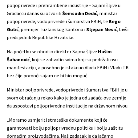
poljoprivrede i prehrambene industrije – Sajam šljive u
Gradačcu danas su otvorili
Šemsudin Dedić
, ministar
poljoprivrede, vodoprivrede i šumarstva FBiH, te
Bego
Gutić
, premijer Tuzlanskog kantona i
Stjepan Mesić
, bivši
predsjednik Republike Hrvatske.
Na početku se obratio direktor Sajma šljive
Hašim
Šabanović
, koji se zahvalio svima koji su podržali ovu
manifestaciju, a posebno je istaknuo Vladu FBiH i Vladu TK
bez čije pomoći sajam ne bi bio moguć.
Ministar poljoprivrede, vodoprivrede i šumarstva FBiH je u
svom obraćanju rekao kako je jedna od zadaća ove zemlje
da uspostavi poljoprivredne institucije na državnom nivou.
„Moramo usmjeriti strateške dokumente koji će
garantovati bolju poljoprivrednu politiku i bolju zaštitu
domaćim proizvođačima. Naš zadatak je da jačamo