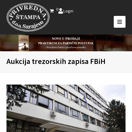
0
Login
NOVO U PRODAJI
PRAKTIKUM ZA PARNIČNI POSTUPAK
- Novelirani Zakon o parničnom postupku -
Aukcija trezorskih zapisa FBiH