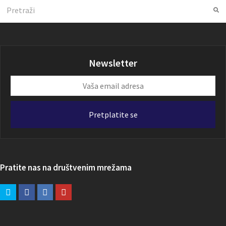
Search
Su
Newsletter
Vaša
email
adresa
Pretplatite se
Pratite nas na društvenim mrežama