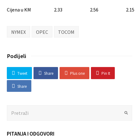
Cijena u KM
2.33
2.56
2.15
NYMEX
OPEC
TOCOM
Podijeli
Tweet
Share
Plus one
Pin It
Share
Search
Submit
PITANJA I ODGOVORI