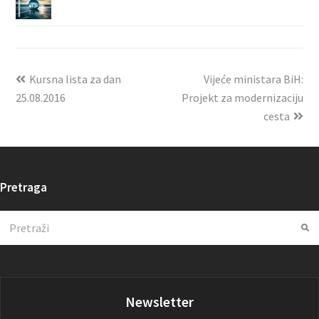
Kursna lista za dan
Vijeće ministara BiH:
25.08.2016
Projekt za modernizaciju
cesta
Pretraga
Search
Su
Newsletter