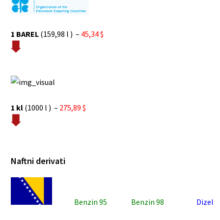
1 BAREL
(159,98 l ) –
45,34 $
1 kl
(1000 l ) –
275,89 $
Naftni derivati
Benzin 95
Benzin 98
Dizel