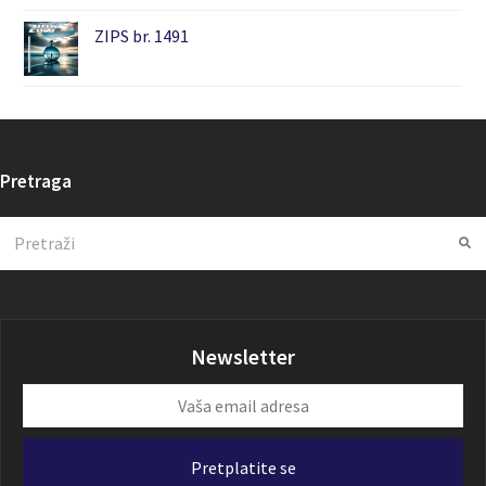
ZIPS br. 1491
Pretraga
Search
Su
Newsletter
Vaša
email
adresa
Pretplatite se