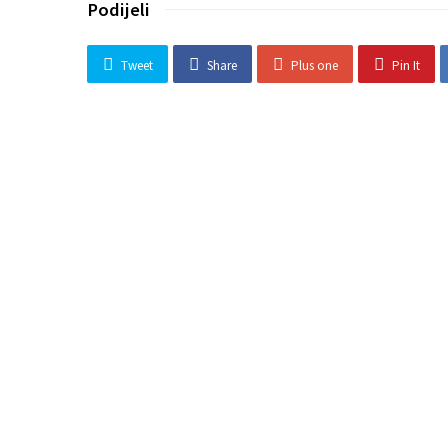
Podijeli
Tweet
Share
Plus one
Pin It