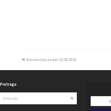
Kursna lista za dan 22.08.2016
Pretraga
Search
Submit
Vaša
email