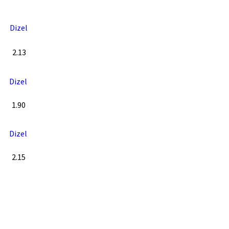
Dizel
2.13
Dizel
1.90
Dizel
2.15