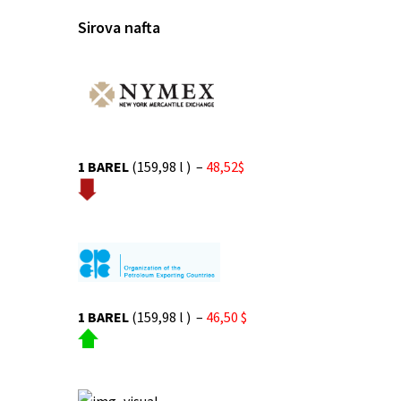
Sirova nafta
1 BAREL
(159,98 l ) –
48,52$
1 BAREL
(159,98 l ) –
46,50 $