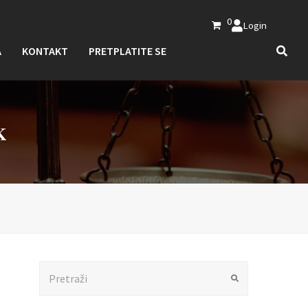
0
Login
A
KONTAKT
PRETPLATITE SE
K
Search
Submit