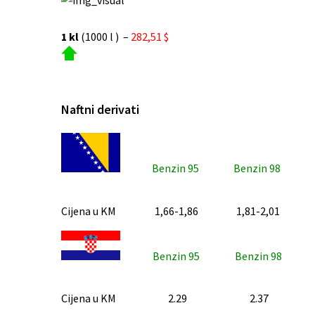
1 kl
(1000 l ) –
282,51 $
Naftni derivati
Benzin 95
Benzin 98
Cijena u KM
1,66-1,86
1,81-2,01
Benzin 95
Benzin 98
Cijena u KM
2.29
2.37