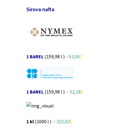
Sirova nafta
1 BAREL
(159,98 l )
–
53
,55
$
1 BAREL
(159,98 l )
–
52,18
$
1 kl
(1000 l )
–
3
22
,03
$