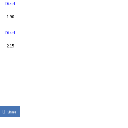
Dizel
1.90
Dizel
2.15
Share