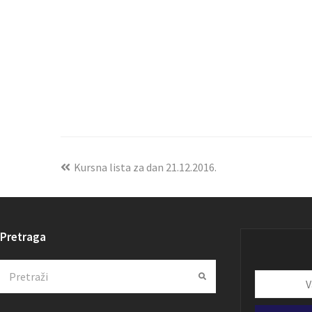
Kursna lista za dan 21.12.2016.
Pretraga
Search
Submit
Vaša
email