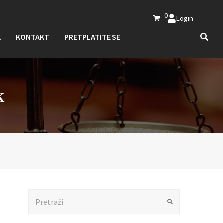
0
Login
A
KONTAKT
PRETPLATITE SE
K
Search
Submit