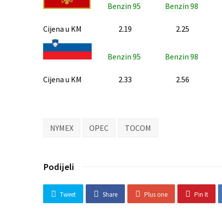
Benzin 95
Benzin 98
Cijena u KM
2.19
2.25
Benzin 95
Benzin 98
Cijena u KM
2.33
2.56
NYMEX
OPEC
TOCOM
Podijeli
Tweet
Share
Plus one
Pin It