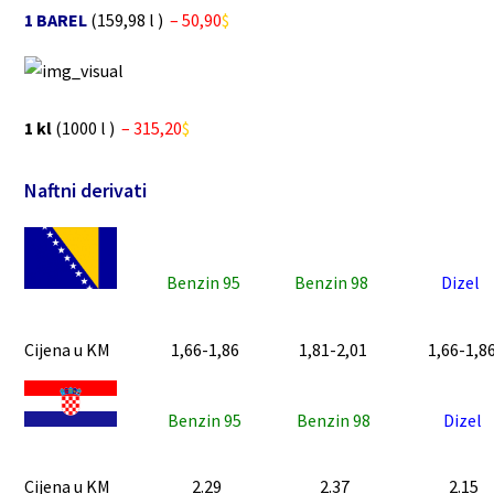
1 BAREL
(159,98 l )
– 50,90
$
1 kl
(1000 l )
– 315,20
$
Naftni derivati
Benzin 95
Benzin 98
Dizel
Cijena u KM
1,66-1,86
1,81-2,01
1,66-1,8
Benzin 95
Benzin 98
Dizel
Cijena u KM
2.29
2.37
2.15