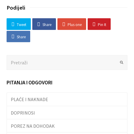
Podijeli
Tweet
Share
Plus one
Pin It
Share
Search
Submit
PITANJA I ODGOVORI
PLAĆE I NAKNADE
DOPRINOSI
POREZ NA DOHODAK