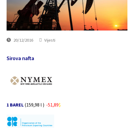
20/12/2016
Vijesti
Sirova nafta
1 BAREL
(159,98 l )
-51
,89
$