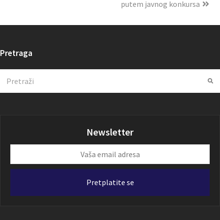
putem javnog konkursa
Pretraga
Search
Su
Newsletter
Vaša
email
adresa
Pretplatite se