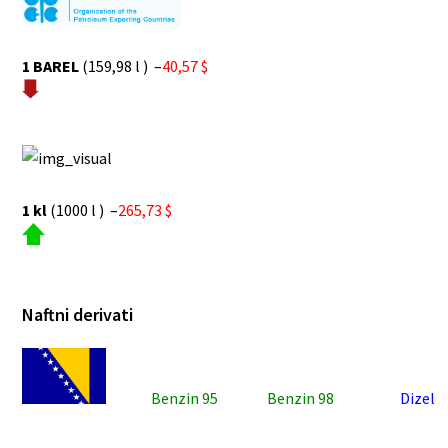
1 BAREL
(159,98 l ) –
40,57 $
1 kl
(1000 l ) –
265,73 $
Naftni derivati
Benzin 95
Benzin 98
Dizel