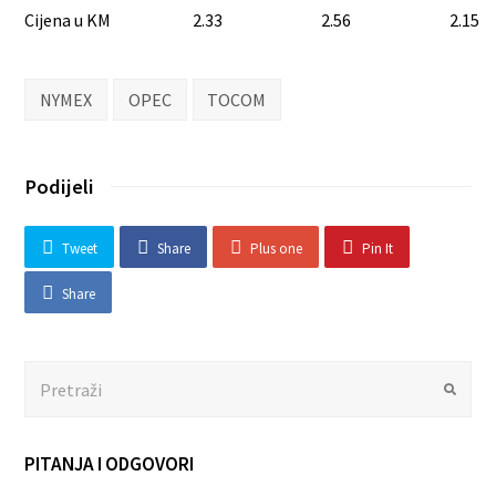
Cijena u KM
2.33
2.56
2.15
NYMEX
OPEC
TOCOM
Podijeli
Tweet
Share
Plus one
Pin It
Share
Search
Submit
PITANJA I ODGOVORI