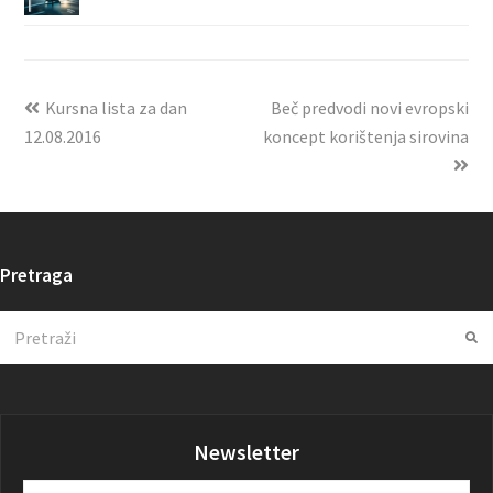
Kursna lista za dan
Beč predvodi novi evropski
12.08.2016
koncept korištenja sirovina
Pretraga
Search
Su
Newsletter