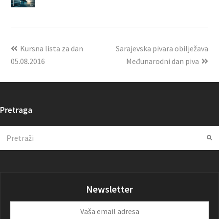
Kursna lista za dan
Sarajevska pivara obilježava
05.08.2016
Međunarodni dan piva
Pretraga
Search
Su
Newsletter
Vaša