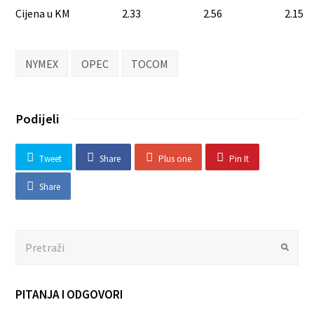
Cijena u KM
2.33
2.56
2.15
NYMEX
OPEC
TOCOM
Podijeli
Tweet
Share
Plus one
Pin It
Share
Search
Submit
PITANJA I ODGOVORI