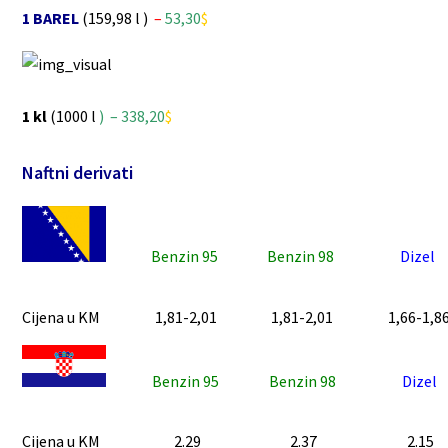
1 BAREL
(159,98 l )
–
53,30
$
1 kl
(1000 l
)
– 338,20
$
Naftni derivati
Benzin 95
Benzin 98
Dizel
Cijena u KM
1,81-2,01
1,81-2,01
1,66-1,8
Benzin 95
Benzin 98
Dizel
Cijena u KM
2.29
2.37
2.15