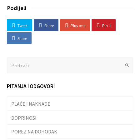
Podijeli
Tweet
Share
Plus one
Pin It
Share
Search
Submit
PITANJA I ODGOVORI
PLAĆE I NAKNADE
DOPRINOSI
POREZ NA DOHODAK