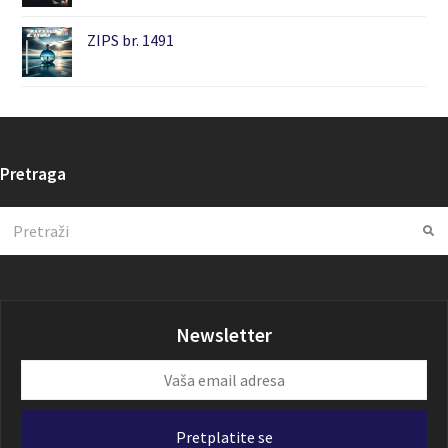
ZIPS br. 1491
Pretraga
Search
Su
Newsletter
Vaša
email
adresa
Pretplatite se