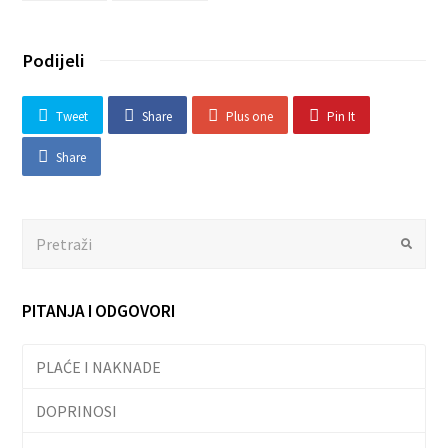
Podijeli
Tweet
Share
Plus one
Pin It
Share
Search
Submit
PITANJA I ODGOVORI
PLAĆE I NAKNADE
DOPRINOSI