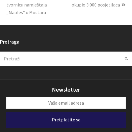
tvornicu namještaja
okupio 3.000 posjetilaca
„Maoles“ u Mostaru
Pretraga
Search
Su
Newsletter
Vaša
email
adresa
Pretplatite se