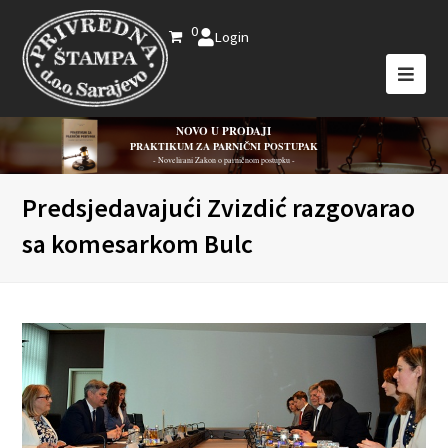
0
Login
NOVO U PRODAJI
PRAKTIKUM ZA PARNIČNI POSTUPAK
- Novelirani Zakon o parničnom postupku -
Predsjedavajući Zvizdić razgovarao
sa komesarkom Bulc