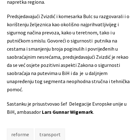
napretka regiona.
Predsjedavajući Zvizdić i komesarka Bulc su razgovarali i o
korištenju željeznica kao okolišno najprihvatljivijeg i
sigurnog načina prevoza, kako u teretnom, tako i u
putničkom smislu. Govoreći o sigurnosti putnika na
cestama i smanjenju broja poginulih i povrijeđenih u
saobraćajnim nesrećama, predsjedavajući Zvizdić je rekao
da se već osjete pozitivni aspekti Zakona o sigurnosti
saobraćaja na putevima u BiH i da je u daljnjem
unapređenju tog segmenta neophodna stručna i tehnička
pomoć.
Sastanku je prisustvovao šef Delegacije Evropske unije u
BiH, ambasador
Lars Gunnar Wigemark
.
reforme
transport