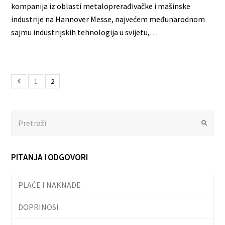
kompanija iz oblasti metaloprerađivačke i mašinske
industrije na Hannover Messe, najvećem međunarodnom
sajmu industrijskih tehnologija u svijetu,…
1
2
Search
Submit
PITANJA I ODGOVORI
PLAĆE I NAKNADE
DOPRINOSI