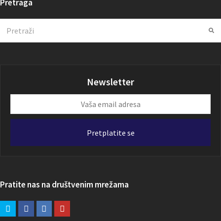
Pretraga
Search
Su
Newsletter
Vaša
email
adresa
Pretplatite se
Pratite nas na društvenim mrežama