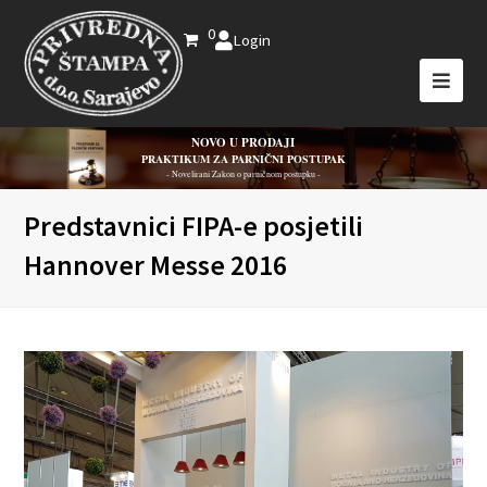
0
Login
NOVO U PRODAJI
PRAKTIKUM ZA PARNIČNI POSTUPAK
- Novelirani Zakon o parničnom postupku -
Predstavnici FIPA-e posjetili
Hannover Messe 2016