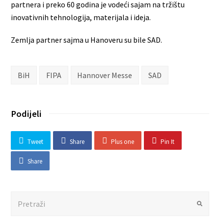
partnera i preko 60 godina je vodeći sajam na tržištu
inovativnih tehnologija, materijala i ideja.
Zemlja partner sajma u Hanoveru su bile SAD.
BiH
FIPA
Hannover Messe
SAD
Podijeli
Tweet
Share
Plus one
Pin It
Share
Search
Submit