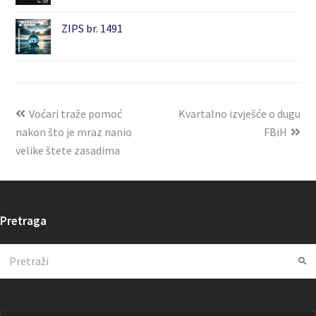
ZIPS br. 1491
Voćari traže pomoć
Kvartalno izvješće o dugu
nakon što je mraz nanio
FBiH
velike štete zasadima
Pretraga
Search
Su