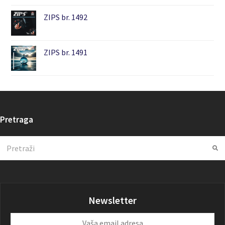
ZIPS br. 1492
ZIPS br. 1491
Pretraga
Search
Su
Newsletter
Vaša