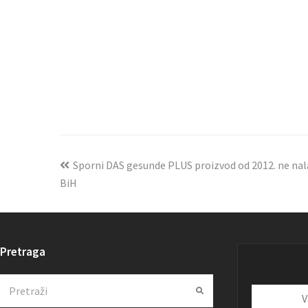
Sporni DAS gesunde PLUS proizvod od 2012. ne nal
BiH
Pretraga
Search
Submit
Vaša