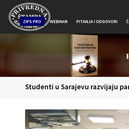
ZIPS PRO
WEBINAR
PITANJA I ODGOVORI
Č
Studenti u Sarajevu razvijaju p