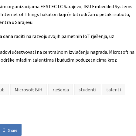
tskim organizacijama EESTEC LC Sarajevo, IBU Embedded Systems
nternet of Things hakaton koji će biti održan u petak i subotu,
entra u Sarajevu.
a dana raditi na razvoju svojih pametnih IoT rješenja, uz
adovi učestvovati na centralnom izvlačenju nagrada. Microsoft na
a podrške mladim talentima i budućim poduzetnicima kroz
ub
Microsoft BiH
rješenja
studenti
talenti
Share