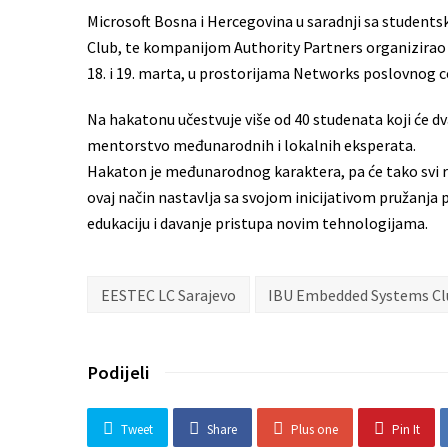
Microsoft Bosna i Hercegovina u saradnji sa studen
Club, te kompanijom Authority Partners organizirao I
18. i 19. marta, u prostorijama Networks poslovnog c
Na hakatonu učestvuje više od 40 studenata koji će dv
mentorstvo međunarodnih i lokalnih eksperata.
Hakaton je međunarodnog karaktera, pa će tako svi r
ovaj način nastavlja sa svojom inicijativom pružanj
edukaciju i davanje pristupa novim tehnologijama.
EESTEC LC Sarajevo
IBU Embedded Systems Cl
Podijeli
Tweet
Share
Plus one
Pin It