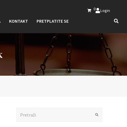
0
Login
A
KONTAKT
PRETPLATITE SE
K
Search
Submit