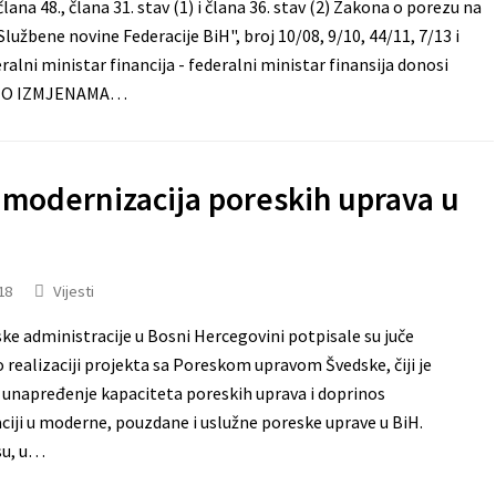
ana 48., člana 31. stav (1) i člana 36. stav (2) Zakona o porezu na
lužbene novine Federacije BiH", broj 10/08, 9/10, 44/11, 7/13 i
ralni ministar financija - federalni ministar finansija donosi
K O IZMJENAMA…
 modernizacija poreskih uprava u
18
Vijesti
ske administracije u Bosni Hercegovini potpisale su juče
realizaciji projekta sa Poreskom upravom Švedske, čiji je
j unapređenje kapaciteta poreskih uprava i doprinos
iji u moderne, pouzdane i uslužne poreske uprave u BiH.
su, u…