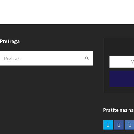
Pretraga
Search
Submit
Vaša
email
adresa
Pratite nas n