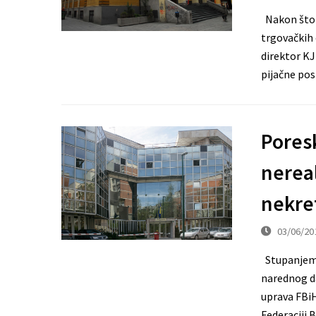
Nakon što 
trgovačkih 
direktor KJ
pijačne pos
Pores
nereal
nekre
03/06/20
Stupanjem 
narednog d
uprava FBiH
Federaciji 