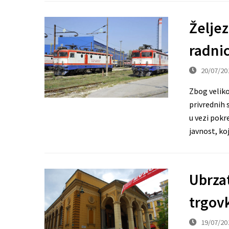
Željez
radnic
20/07/20
Zbog veliko
privrednih 
u vezi pokr
javnost, ko
Ubrzat
trgov
19/07/20