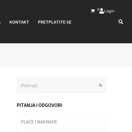
0
Login
A
KONTAKT
PRETPLATITE SE
Search
Submit
PITANJA I ODGOVORI
PLAĆE I NAKNADE