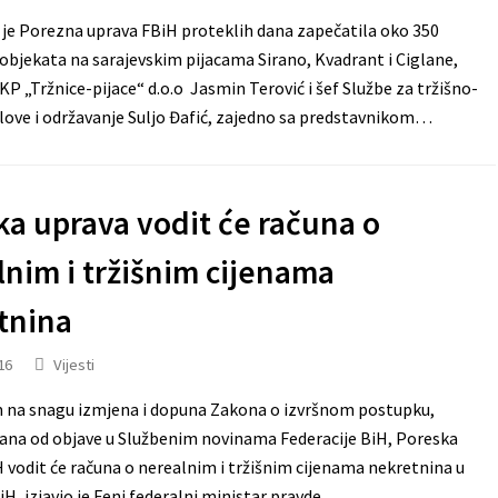
je Porezna uprava FBiH proteklih dana zapečatila oko 350
objekata na sarajevskim pijacama Sirano, Kvadrant i Ciglane,
KP „Tržnice-pijace“ d.o.o Jasmin Terović i šef Službe za tržišno-
love i održavanje Suljo Đafić, zajedno sa predstavnikom…
ka uprava vodit će računa o
nim i tržišnim cijenama
tnina
16
Vijesti
na snagu izmjena i dopuna Zakona o izvršnom postupku,
ana od objave u Službenim novinama Federacije BiH, Poreska
 vodit će računa o nerealnim i tržišnim cijenama nekretnina u
BiH, izjavio je Feni federalni ministar pravde…