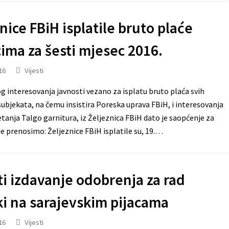
nice FBiH isplatile bruto plaće
ima za šesti mjesec 2016.
16
Vijesti
g interesovanja javnosti vezano za isplatu bruto plaća svih
subjekata, na čemu insistira Poreska uprava FBiH, i interesovanja
etanja Talgo garnitura, iz Željeznica FBiH dato je saopćenje za
je prenosimo: Željeznice FBiH isplatile su, 19.…
i izdavanje odobrenja za rad
ki na sarajevskim pijacama
16
Vijesti