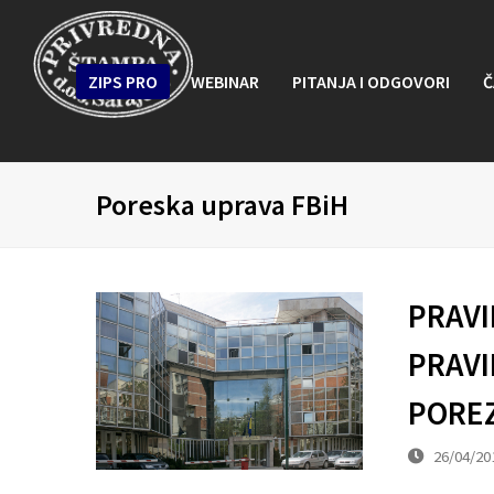
ZIPS PRO
WEBINAR
PITANJA I ODGOVORI
Č
Poreska uprava FBiH
PRAVI
PRAVI
PORE
26/04/20