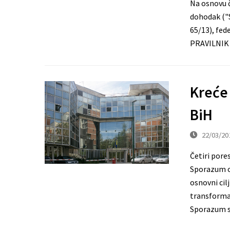
Na osnovu čl
dohodak ("S
65/13), fede
PRAVILNI
Kreće
BiH
22/03/20
Četiri pore
Sporazum o 
osnovni cil
transformac
Sporazum 