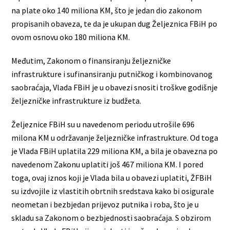
na plate oko 140 miliona KM, što je jedan dio zakonom
propisanih obaveza, te da je ukupan dug Željeznica FBiH po
ovom osnovu oko 180 miliona KM.
Međutim, Zakonom o finansiranju željezničke
infrastrukture i sufinansiranju putničkog i kombinovanog
saobraćaja, Vlada FBiH je u obavezi snositi troškve godišnje
željezničke infrastrukture iz budžeta.
Željeznice FBiH su u navedenom periodu utrošile 696
milona KM u održavanje željezničke infrastrukture. Od toga
je Vlada FBiH uplatila 229 miliona KM, a bila je obavezna po
navedenom Zakonu uplatiti još 467 miliona KM. I pored
toga, ovaj iznos koji je Vlada bila u obavezi uplatiti, ŽFBiH
su izdvojile iz vlastitih obrtnih sredstava kako bi osigurale
neometan i bezbjedan prijevoz putnika i roba, što je u
skladu sa Zakonom o bezbjednosti saobraćaja. S obzirom