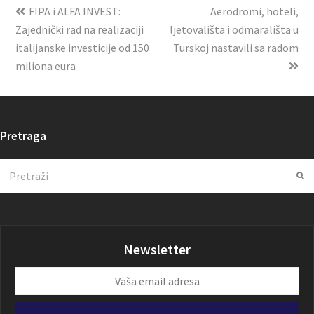
FIPA i ALFA INVEST:
Aerodromi, hoteli,
Zajednički rad na realizaciji
ljetovališta i odmarališta u
italijanske investicije od 150
Turskoj nastavili sa radom
miliona eura
Pretraga
Search
Su
Newsletter
Vaša
email
adresa