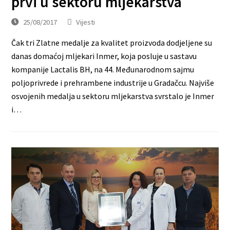
prvi u sektoru mljekarstva
25/08/2017
Vijesti
Čak tri Zlatne medalje za kvalitet proizvoda dodjeljene su
danas domaćoj mljekari Inmer, koja posluje u sastavu
kompanije Lactalis BH, na 44. Međunarodnom sajmu
poljoprivrede i prehrambene industrije u Gradačcu. Najviše
osvojenih medalja u sektoru mljekarstva svrstalo je Inmer
i…