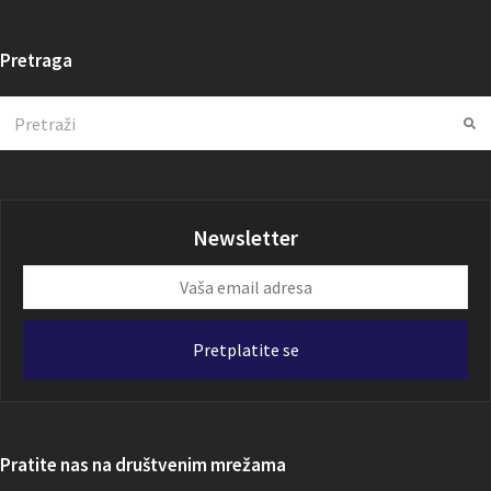
Pretraga
Search
Su
Newsletter
Vaša
email
adresa
Pretplatite se
Pratite nas na društvenim mrežama