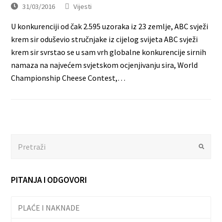
31/03/2016
Vijesti
U konkurenciji od čak 2.595 uzoraka iz 23 zemlje, ABC svježi
krem sir oduševio stručnjake iz cijelog svijeta ABC svježi
krem sir svrstao se u sam vrh globalne konkurencije sirnih
namaza na najvećem svjetskom ocjenjivanju sira, World
Championship Cheese Contest,…
Search
Submit
PITANJA I ODGOVORI
PLAĆE I NAKNADE