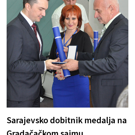
Sarajevsko dobitnik medalja na
Gradačačkom sajmu