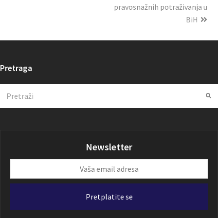
pravosnažnih potraživanja u
BiH
Pretraga
Search
Su
Newsletter
Vaša
email
adresa
Pretplatite se