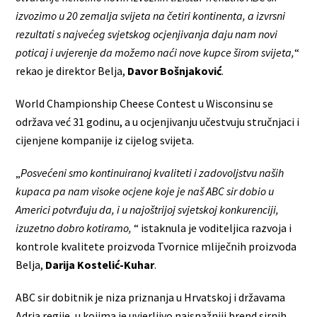
izvozimo u 20 zemalja svijeta na četiri kontinenta, a izvrsni
rezultati s najvećeg svjetskog ocjenjivanja daju nam novi
poticaj i uvjerenje da možemo naći nove kupce širom svijeta,
“
rekao je direktor Belja,
Davor Bošnjaković
.
World Championship Cheese Contest u Wisconsinu se
održava već 31 godinu, a u ocjenjivanju učestvuju stručnjaci i
cijenjene kompanije iz cijelog svijeta.
„
Posvećeni smo kontinuiranoj kvaliteti i zadovoljstvu naših
kupaca pa nam visoke ocjene koje je naš ABC sir dobio u
Americi potvrđuju da, i u najoštrijoj svjetskoj konkurenciji,
izuzetno dobro kotiramo,
“ istaknula je voditeljica razvoja i
kontrole kvalitete proizvoda Tvornice mliječnih proizvoda
Belja,
Darija Kostelić-Kuhar
.
ABC sir dobitnik je niza priznanja u Hrvatskoj i državama
Adria regije, u kojima je uvjerljivo najsnažniji brend sirnih