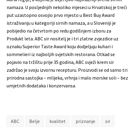
namaza. U posljednjih nekoliko mjeseci u Hrvatskoj je treći
put uzastopno osvojio prvo mjesto u Best Buy Award
istraživanju u kategoriji sirnih namaza, a u Sloveniji je
pobijedio na četvrtom po redu godišnjem izboru za
Produkt leta. ABC sir nositelj je i tri zlatne zvjezdice uz
oznaku Superior Taste Award koju dodjeljuju kuhari i
sommelieri iz najboljih svjetskih restorana. Otkad se
pojavio na tržištu prije 35 godina, ABC svježi krem sir
zadržao je svoju izvornu recepturu. Proizvodi se od samo tri
prirodna sastojka – mlijeka, vrhnja i malo morske soli – bez
umjetnih dodataka i konzervansa.
ABC
Belje
kvalitet
priznanje
sir