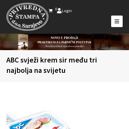
0
Login
NOVO U PRODAJI
PRAKTIKUM ZA PARNIČNI POSTUPAK
- Novelirani Zakon o parničnom postupku -
ABC svježi krem sir među tri
najbolja na svijetu