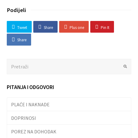
Podijeli
Tweet
Share
Plus one
Pin It
Share
Search
Submit
PITANJA I ODGOVORI
PLAĆE I NAKNADE
DOPRINOSI
POREZ NA DOHODAK