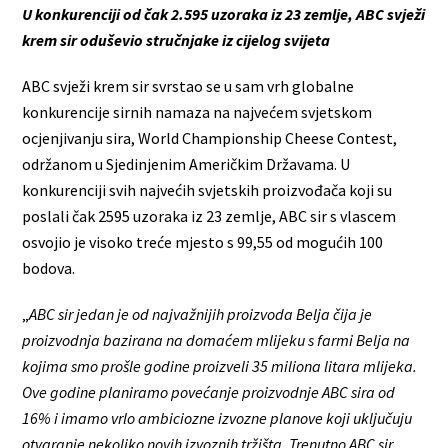
U konkurenciji od čak 2.595 uzoraka iz 23 zemlje, ABC svježi
krem sir oduševio stručnjake iz cijelog svijeta
ABC svježi krem sir svrstao se u sam vrh globalne
konkurencije sirnih namaza na najvećem svjetskom
ocjenjivanju sira, World Championship Cheese Contest,
održanom u Sjedinjenim Američkim Državama. U
konkurenciji svih najvećih svjetskih proizvođača koji su
poslali čak 2595 uzoraka iz 23 zemlje, ABC sir s vlascem
osvojio je visoko treće mjesto s 99,55 od mogućih 100
bodova.
„
ABC sir jedan je od najvažnijih proizvoda Belja čija je
proizvodnja bazirana na domaćem mlijeku s farmi Belja na
kojima smo prošle godine proizveli 35 miliona litara mlijeka.
Ove godine planiramo povećanje proizvodnje ABC sira od
16% i imamo vrlo ambiciozne izvozne planove koji uključuju
otvaranje nekoliko novih izvoznih tržišta. Trenutno ABC sir