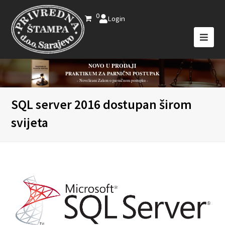
0
Login
NOVO U PRODAJI
PRAKTIKUM ZA PARNIČNI POSTUPAK
- Novelirani Zakon o parničnom postupku -
SQL server 2016 dostupan širom
svijeta