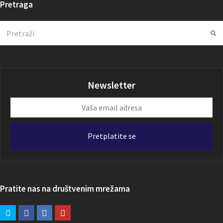
Pretraga
Search
Su
Newsletter
Vaša
email
adresa
Pretplatite se
Pratite nas na društvenim mrežama