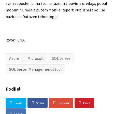
svim zaposlenicima i to na raznim tipovima uređaja, poput
mobilnih uređaja putem Mobile Report Publishera koji se
bazira na Datazen tehnologiji.
Izvor:FENA
Azure
Microsoft
SQL server
SQL Server Management Studi
Podijeli
Tweet
Share
Plus one
Pin It
Share