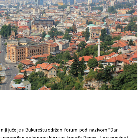
niji juče je u Bukureštu održan forum pod nazivom “Dan
ilj unapređenje ekonomskih veza između Bosne i Hercegovine i