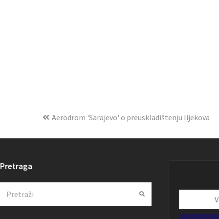
Aerodrom 'Sarajevo' o preuskladištenju lijekova
Pretraga
Search
Submit
Vaša
email