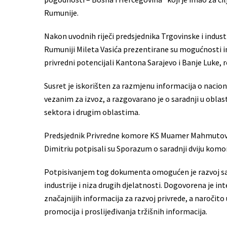
Rumunije.
Nakon uvodnih riječi predsjednika Trgovinske i indus
Rumuniji Mileta Vasića prezentirane su mogućnosti in
privredni potencijali Kantona Sarajevo i Banje Luke, 
Susret je iskorišten za razmjenu informacija o nac
vezanim za izvoz, a razgovarano je o saradnji u oblas
sektora i drugim oblastima.
Predsjednik Privredne komore KS Muamer Mahmutović 
Dimitriu potpisali su Sporazum o saradnji dviju komo
Potpisivanjem tog dokumenta omogućen je razvoj sara
industrije i niza drugih djelatnosti. Dogovorena je 
značajnijih informacija za razvoj privrede, a naročit
promocija i proslijeđivanja tržišnih informacija.