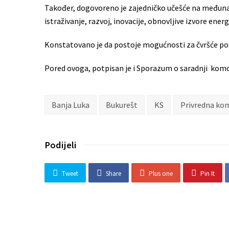
Također, dogovoreno je zajedničko učešće na međuna
istraživanje, razvoj, inovacije, obnovljive izvore energi
Konstatovano je da postoje mogućnosti za čvršće poslo
Pored ovoga, potpisan je i Sporazum o saradnji komo
Banja Luka
Bukurešt
KS
Privredna ko
Podijeli
Tweet
Share
Plus one
Pin It