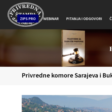
ZIPS PRO
WEBINAR
PITANJA I ODGOVORI
Č
Privredne komore Sarajeva i Bu