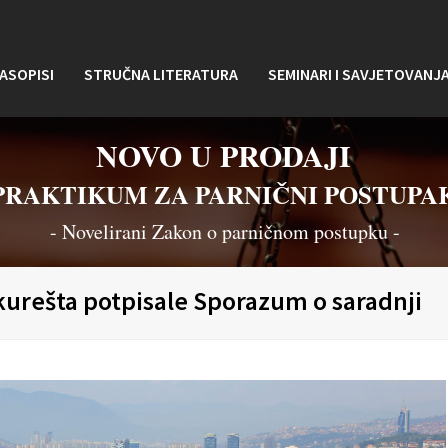
ASOPISI
STRUČNA LITERATURA
SEMINARI I SAVJETOVANJ
NOVO U PRODAJI
PRAKTIKUM ZA PARNIČNI POSTUPA
- Novelirani Zakon o parničnom postupku -
kurešta potpisale Sporazum o saradnji