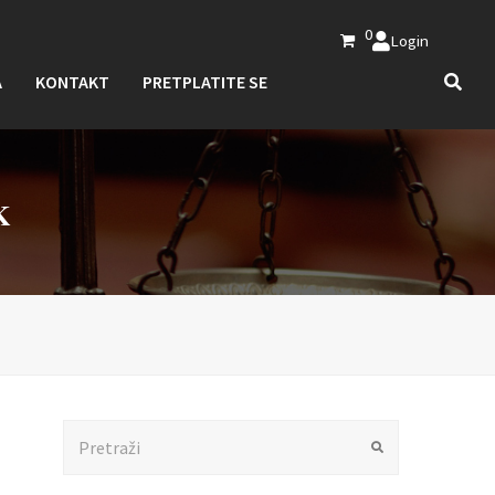
0
Login
A
KONTAKT
PRETPLATITE SE
K
Search
Submit